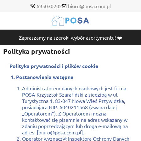
695030202
biuro@posa.com.pl
Zapraszamy na szeroki wybór asortymentu! ❤️
Polityka prywatności
Polityka prywatności i plików cookie
1. Postanowienia wstępne
Administratorem danych osobowych jest firma
POSA Krzysztof Szarafiński z siedzibą w ul.
Turystyczna 1, 83-047 Nowa Wieś Przywidzka,
posiadająca NIP: 6040211568 (zwana dalej
„Operatorem”). Z Operatorem można
kontaktować się pisemnie na adres wskazany w
zdaniu poprzedzającym lub drogą e-mailową na
adres: [biuro@posa.com.pl].
Operator wyznaczył Inspektora Ochrony Danych,