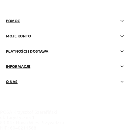
POMOC
MOJE KONTO
PŁATNOŚCI I DOSTAWA
INFORMACJE
O NAS
POSA Krzysztof Szarafiński
ul. Turystyczna 1,
83-047 Nowa Wieś Przywidzka
NIP: 6040211568