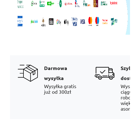
Darmowa
Szybka
wysyłka
dostaw
Wysyłka gratis
Wysyłka
już od 300zł
ciągu 24
robocze
większo
asortym