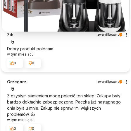
Zibi
zweryfikowano
5
Dobry produkt,polecam
w tym miesiącu
0
0
Grzegorz
zweryfikowano
5
Z czystym sumieniem mogę polecić ten sklep. Zakupy były
bardzo dokładnie zabezpieczone. Paczka już następnego
dnia była u mnie. Zakup nie sprawił mi większych
problemów. 👍️
w tym miesiącu
0
0