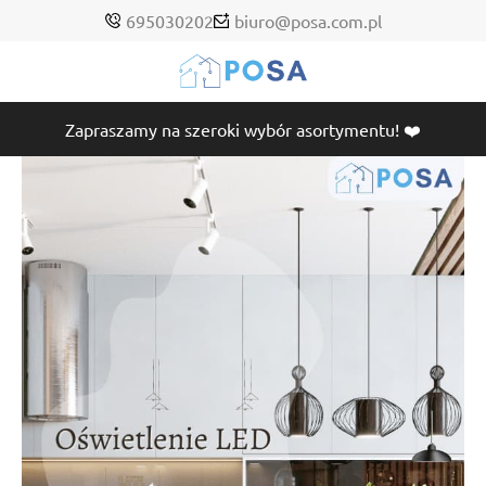
695030202
biuro@posa.com.pl
Zapraszamy na szeroki wybór asortymentu! ❤️