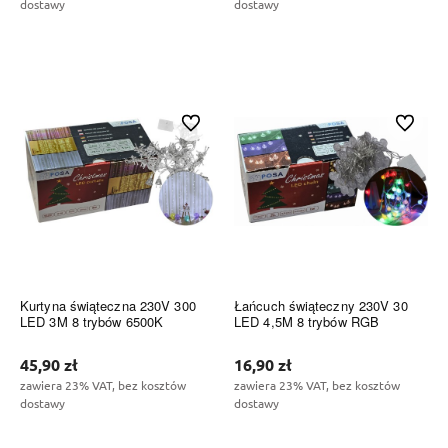
dostawy
dostawy
Do koszyka
Do koszyka
Do ulubionych
Do ulubi
Kurtyna świąteczna 230V 300
Łańcuch świąteczny 230V 30
LED 3M 8 trybów 6500K
LED 4,5M 8 trybów RGB
45,90 zł
16,90 zł
zawiera 23% VAT, bez kosztów
zawiera 23% VAT, bez kosztów
dostawy
dostawy