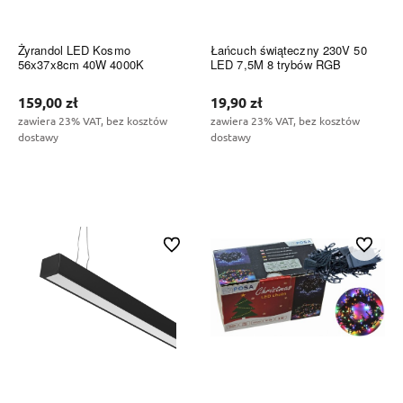
Żyrandol LED Kosmo
Łańcuch świąteczny 230V 50
56x37x8cm 40W 4000K
LED 7,5M 8 trybów RGB
159,00 zł
19,90 zł
zawiera 23% VAT, bez kosztów
zawiera 23% VAT, bez kosztów
dostawy
dostawy
Do koszyka
Do koszyka
Do ulubionych
Do ulubi