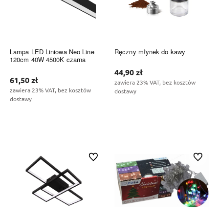
Lampa LED Liniowa Neo Line
Ręczny młynek do kawy
120cm 40W 4500K czarna
44,90 zł
61,50 zł
zawiera 23% VAT, bez kosztów
zawiera 23% VAT, bez kosztów
dostawy
dostawy
Do koszyka
Do koszyka
Do ulubionych
Do ulubi