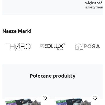
większość
asortyment
Nasze Marki
Polecane produkty
Do ulubionych
Do ulubi