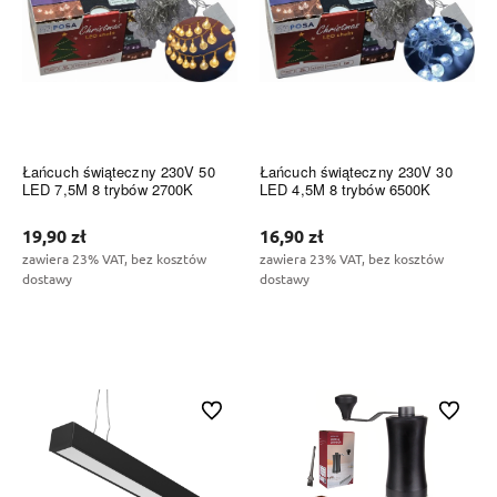
Łańcuch świąteczny 230V 50
Łańcuch świąteczny 230V 30
LED 7,5M 8 trybów 2700K
LED 4,5M 8 trybów 6500K
19,90 zł
16,90 zł
zawiera 23% VAT, bez kosztów
zawiera 23% VAT, bez kosztów
dostawy
dostawy
Do koszyka
Do koszyka
Do ulubionych
Do ulubi