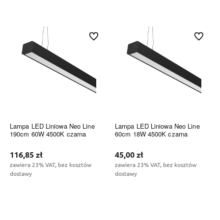
Do koszyka
Do koszyka
Do ulubionych
Do ulubi
Lampa LED Liniowa Neo Line
Lampa LED Liniowa Neo Line
190cm 60W 4500K czarna
60cm 18W 4500K czarna
116,85 zł
45,00 zł
zawiera 23% VAT, bez kosztów
zawiera 23% VAT, bez kosztów
dostawy
dostawy
Do koszyka
Do koszyka