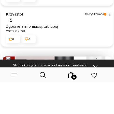
Krzysztof
zweryfikowano
5
Zgodnie z informacją, tak lubię.
2026-07-08
0
0
podgląd
Strona korzysta z plików cookies w celu realizacji
usług i zgodnie z
Polityką Plików Cookies
. Możesz
określić warunki przechowywania lub dostępu do
plików cookies w Twojej przeglądarce.
Wybierz coś dla siebie z naszej aktualnej oferty lub zaloguj się,
aby przywrócić dodane produkty do listy z poprzedniej sesji.