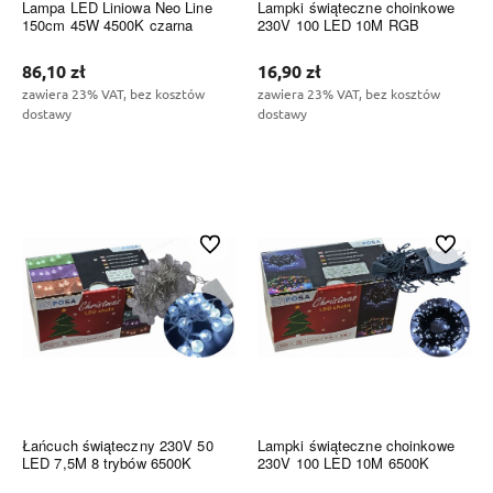
Lampa LED Liniowa Neo Line
Lampki świąteczne choinkowe
150cm 45W 4500K czarna
230V 100 LED 10M RGB
86,10 zł
16,90 zł
zawiera 23% VAT, bez kosztów
zawiera 23% VAT, bez kosztów
dostawy
dostawy
Do koszyka
Do koszyka
Do ulubionych
Do ulubi
Łańcuch świąteczny 230V 50
Lampki świąteczne choinkowe
LED 7,5M 8 trybów 6500K
230V 100 LED 10M 6500K