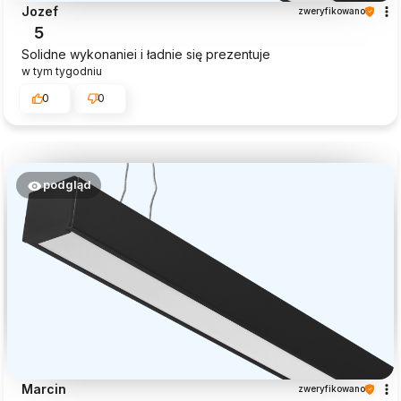
Jozef
zweryfikowano
5
Solidne wykonaniei i ładnie się prezentuje
w tym tygodniu
0
0
podgląd
Marcin
zweryfikowano