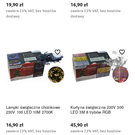
19,90 zł
16,90 zł
zawiera 23% VAT, bez kosztów
zawiera 23% VAT, bez kosztów
dostawy
dostawy
Do koszyka
Do koszyka
Do ulubionych
Do ulubi
Lampki świąteczne choinkowe
Kurtyna świąteczna 230V 300
230V 100 LED 10M 2700K
LED 3M 8 trybów RGB
16,90 zł
45,90 zł
zawiera 23% VAT, bez kosztów
zawiera 23% VAT, bez kosztów