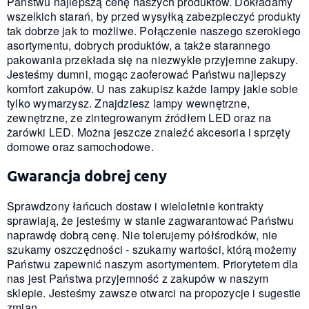
Państwu najlepszą cenę naszych produktów. Dokładamy
wszelkich starań, by przed wysyłką zabezpieczyć produkty
tak dobrze jak to możliwe. Połączenie naszego szerokiego
asortymentu, dobrych produktów, a także starannego
pakowania przekłada się na niezwykle przyjemne zakupy.
Jesteśmy dumni, mogąc zaoferować Państwu najlepszy
komfort zakupów. U nas zakupisz każde lampy jakie sobie
tylko wymarzysz. Znajdziesz lampy wewnętrzne,
zewnętrzne, ze zintegrowanym źródłem LED oraz na
żarówki LED. Można jeszcze znaleźć akcesoria i sprzęty
domowe oraz samochodowe.
Gwarancja dobrej ceny
Sprawdzony łańcuch dostaw i wieloletnie kontrakty
sprawiają, że jesteśmy w stanie zagwarantować Państwu
naprawdę dobrą cenę. Nie tolerujemy półśrodków, nie
szukamy oszczędności - szukamy wartości, którą możemy
Państwu zapewnić naszym asortymentem. Priorytetem dla
nas jest Państwa przyjemność z zakupów w naszym
sklepie. Jesteśmy zawsze otwarci na propozycje i sugestie
zmian.