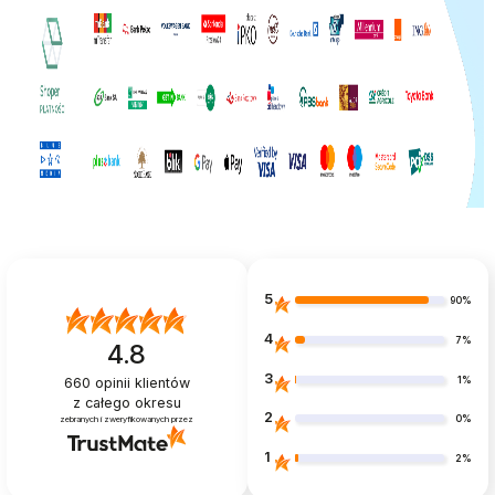
5
90%
4
7%
4.8
3
1%
660
opinii klientów
z całego okresu
2
0%
zebranych i zweryfikowanych przez
1
2%