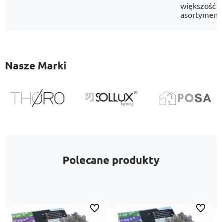
większość
asortyment
Nasze Marki
Polecane produkty
Do ulubionych
Do ulubi