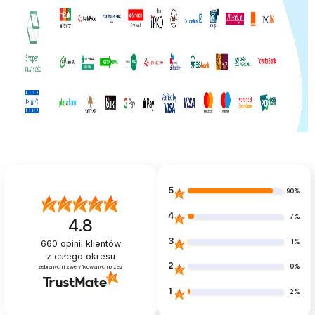
5
90%
4
7%
4.8
3
1%
660
opinii klientów
z całego okresu
2
0%
zebranych i zweryfikowanych przez
1
2%