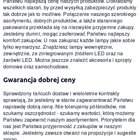
Państwu najlepszą cenę naszych produktów. Dokładamy
wszelkich starań, by przed wysyłką zabezpieczyć produkty
tak dobrze jak to możliwe. Połączenie naszego szerokiego
asortymentu, dobrych produktów, a także starannego
pakowania przekłada się na niezwykle przyjemne zakupy.
Jesteśmy dumni, mogąc zaoferować Państwu najlepszy
komfort zakupów. U nas zakupisz każde lampy jakie sobie
tylko wymarzysz. Znajdziesz lampy wewnętrzne,
zewnętrzne, ze zintegrowanym źródłem LED oraz na
żarówki LED. Można jeszcze znaleźć akcesoria i sprzęty
domowe oraz samochodowe.
Gwarancja dobrej ceny
Sprawdzony łańcuch dostaw i wieloletnie kontrakty
sprawiają, że jesteśmy w stanie zagwarantować Państwu
naprawdę dobrą cenę. Nie tolerujemy półśrodków, nie
szukamy oszczędności - szukamy wartości, którą możemy
Państwu zapewnić naszym asortymentem. Priorytetem dla
nas jest Państwa przyjemność z zakupów w naszym
sklepie. Jesteśmy zawsze otwarci na propozycje i sugestie
zmian.