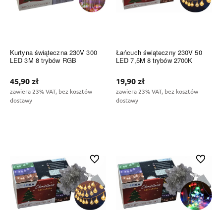
Kurtyna świąteczna 230V 300
Łańcuch świąteczny 230V 50
LED 3M 8 trybów RGB
LED 7,5M 8 trybów 2700K
45,90 zł
19,90 zł
zawiera 23% VAT, bez kosztów
zawiera 23% VAT, bez kosztów
dostawy
dostawy
Do koszyka
Do koszyka
Do ulubionych
Do ulubi