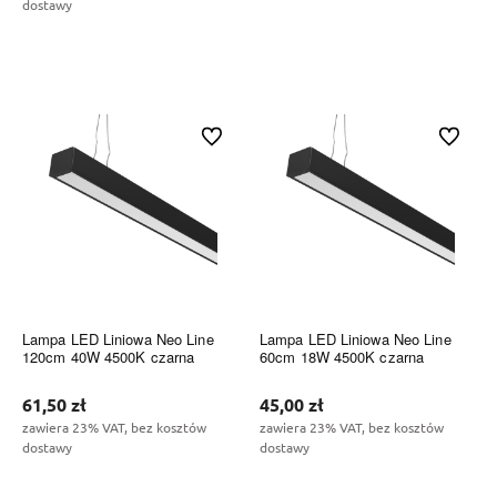
dostawy
Do koszyka
Do koszyka
Do ulubionych
Do ulubi
Lampa LED Liniowa Neo Line
Lampa LED Liniowa Neo Line
120cm 40W 4500K czarna
60cm 18W 4500K czarna
61,50 zł
45,00 zł
zawiera 23% VAT, bez kosztów
zawiera 23% VAT, bez kosztów
dostawy
dostawy