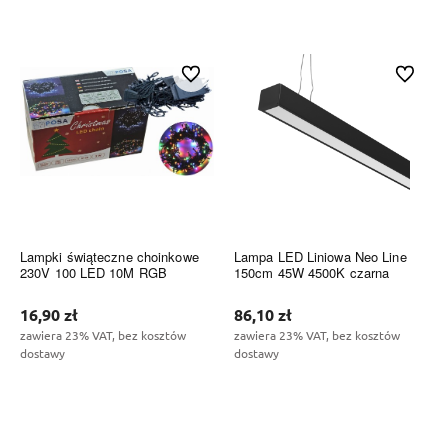
Do koszyka
Do koszyka
Do ulubionych
Do ulubi
Lampki świąteczne choinkowe
Lampa LED Liniowa Neo Line
230V 100 LED 10M RGB
150cm 45W 4500K czarna
16,90 zł
86,10 zł
zawiera 23% VAT, bez kosztów
zawiera 23% VAT, bez kosztów
dostawy
dostawy
Do koszyka
Do koszyka