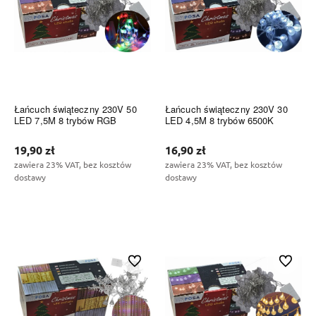
Łańcuch świąteczny 230V 50
Łańcuch świąteczny 230V 30
LED 7,5M 8 trybów RGB
LED 4,5M 8 trybów 6500K
19,90 zł
16,90 zł
zawiera 23% VAT, bez kosztów
zawiera 23% VAT, bez kosztów
dostawy
dostawy
Do koszyka
Do koszyka
Do ulubionych
Do ulubi