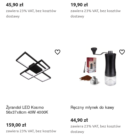
45,90 zł
19,90 zł
zawiera 23% VAT, bez kosztów
zawiera 23% VAT, bez kosztów
dostawy
dostawy
Do koszyka
Do koszyka
Do ulubionych
Do ulubi
Żyrandol LED Kosmo
Ręczny młynek do kawy
56x37x8cm 40W 4000K
44,90 zł
159,00 zł
zawiera 23% VAT, bez kosztów
zawiera 23% VAT, bez kosztów
dostawy