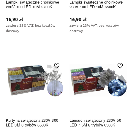
Lampki świąteczne choinkowe
Lampki świąteczne choinkowe
230V 100 LED 10M 2700K
230V 100 LED 10M 6500K
16,90 zł
16,90 zł
zawiera 23% VAT, bez kosztów
zawiera 23% VAT, bez kosztów
dostawy
dostawy
Do koszyka
Do koszyka
Do ulubionych
Do ulubi
Kurtyna świąteczna 230V 300
Łańcuch świąteczny 230V 50
LED 3M 8 trybów 6500K
LED 7,5M 8 trybów 6500K