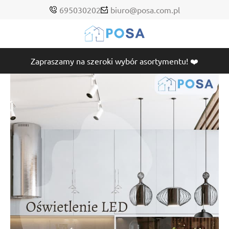
695030202
biuro@posa.com.pl
Zapraszamy na szeroki wybór asortymentu! ❤️