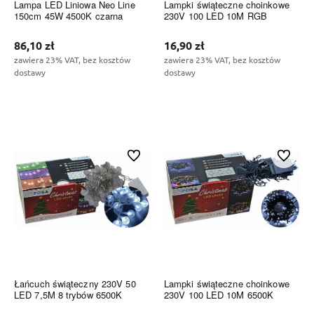
Lampa LED Liniowa Neo Line
Lampki świąteczne choinkowe
150cm 45W 4500K czarna
230V 100 LED 10M RGB
86,10 zł
16,90 zł
zawiera 23% VAT, bez kosztów
zawiera 23% VAT, bez kosztów
dostawy
dostawy
Do koszyka
Do koszyka
Do ulubionych
Do ulubi
Łańcuch świąteczny 230V 50
Lampki świąteczne choinkowe
LED 7,5M 8 trybów 6500K
230V 100 LED 10M 6500K