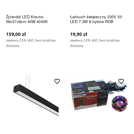
Żyrandol LED Kosmo
Łańcuch świąteczny 230V 50
56x37x8cm 40W 4000K
LED 7,5M 8 trybów RGB
159,00 zł
19,90 zł
zawiera 23% VAT, bez kosztów
zawiera 23% VAT, bez kosztów
dostawy
dostawy
Do koszyka
Do koszyka
Do ulubionych
Do ulubi