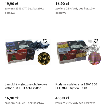
19,90 zł
16,90 zł
zawiera 23% VAT, bez kosztów
zawiera 23% VAT, bez kosztów
dostawy
dostawy
Do koszyka
Do koszyka
Do ulubionych
Do ulubi
Lampki świąteczne choinkowe
Kurtyna świąteczna 230V 300
230V 100 LED 10M 2700K
LED 3M 8 trybów RGB
16,90 zł
45,90 zł
zawiera 23% VAT, bez kosztów
zawiera 23% VAT, bez kosztów