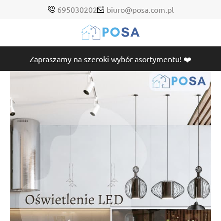
695030202
biuro@posa.com.pl
Zapraszamy na szeroki wybór asortymentu! ❤️