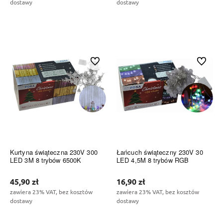
dostawy
dostawy
Do koszyka
Do koszyka
Do ulubionych
Do ulubi
Kurtyna świąteczna 230V 300
Łańcuch świąteczny 230V 30
LED 3M 8 trybów 6500K
LED 4,5M 8 trybów RGB
45,90 zł
16,90 zł
zawiera 23% VAT, bez kosztów
zawiera 23% VAT, bez kosztów
dostawy
dostawy