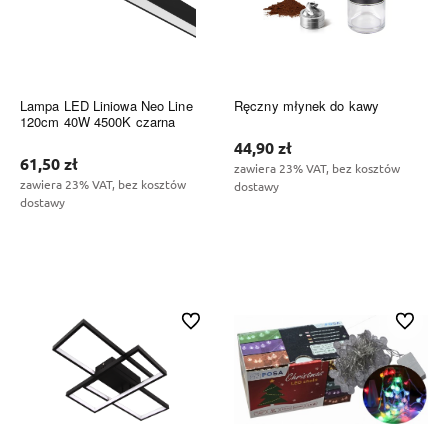
Lampa LED Liniowa Neo Line
Ręczny młynek do kawy
120cm 40W 4500K czarna
44,90 zł
61,50 zł
zawiera 23% VAT, bez kosztów
zawiera 23% VAT, bez kosztów
dostawy
dostawy
Do koszyka
Do koszyka
Do ulubionych
Do ulubi