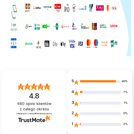
5
90%
4
7%
4.8
3
1%
660
opinii klientów
z całego okresu
2
0%
zebranych i zweryfikowanych przez
1
2%