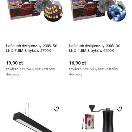
Łańcuch świąteczny 230V 50
Łańcuch świąteczny 230V 30
LED 7,5M 8 trybów 2700K
LED 4,5M 8 trybów 6500K
19,90 zł
16,90 zł
zawiera 23% VAT, bez kosztów
zawiera 23% VAT, bez kosztów
dostawy
dostawy
Do koszyka
Do koszyka
Do ulubionych
Do ulubi