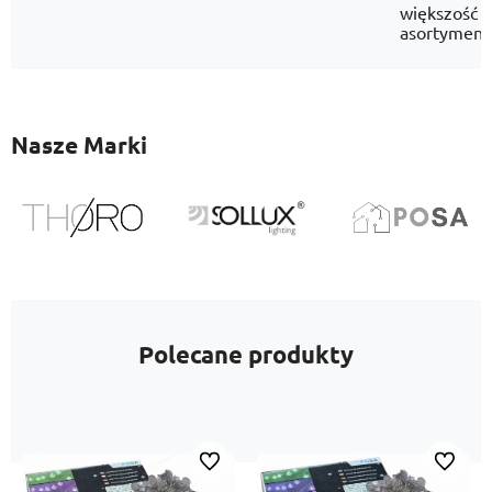
większość
asortyment
Nasze Marki
Polecane produkty
Do ulubionych
Do ulubi