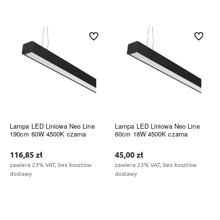
Do koszyka
Do koszyka
Do ulubionych
Do ulubi
Lampa LED Liniowa Neo Line
Lampa LED Liniowa Neo Line
190cm 60W 4500K czarna
60cm 18W 4500K czarna
116,85 zł
45,00 zł
zawiera 23% VAT, bez kosztów
zawiera 23% VAT, bez kosztów
dostawy
dostawy
Do koszyka
Do koszyka