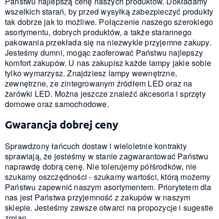
Państwu najlepszą cenę naszych produktów. Dokładamy
wszelkich starań, by przed wysyłką zabezpieczyć produkty
tak dobrze jak to możliwe. Połączenie naszego szerokiego
asortymentu, dobrych produktów, a także starannego
pakowania przekłada się na niezwykle przyjemne zakupy.
Jesteśmy dumni, mogąc zaoferować Państwu najlepszy
komfort zakupów. U nas zakupisz każde lampy jakie sobie
tylko wymarzysz. Znajdziesz lampy wewnętrzne,
zewnętrzne, ze zintegrowanym źródłem LED oraz na
żarówki LED. Można jeszcze znaleźć akcesoria i sprzęty
domowe oraz samochodowe.
Gwarancja dobrej ceny
Sprawdzony łańcuch dostaw i wieloletnie kontrakty
sprawiają, że jesteśmy w stanie zagwarantować Państwu
naprawdę dobrą cenę. Nie tolerujemy półśrodków, nie
szukamy oszczędności - szukamy wartości, którą możemy
Państwu zapewnić naszym asortymentem. Priorytetem dla
nas jest Państwa przyjemność z zakupów w naszym
sklepie. Jesteśmy zawsze otwarci na propozycje i sugestie
zmian.