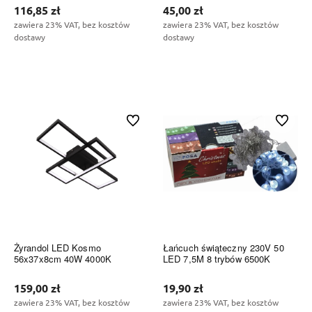
116,85 zł
45,00 zł
zawiera 23% VAT, bez kosztów
zawiera 23% VAT, bez kosztów
dostawy
dostawy
Do koszyka
Do koszyka
Do ulubionych
Do ulubi
Żyrandol LED Kosmo
Łańcuch świąteczny 230V 50
56x37x8cm 40W 4000K
LED 7,5M 8 trybów 6500K
159,00 zł
19,90 zł
zawiera 23% VAT, bez kosztów
zawiera 23% VAT, bez kosztów