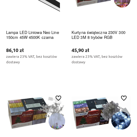
Lampa LED Liniowa Neo Line
Kurtyna świąteczna 230V 300
150cm 45W 4500K czarna
LED 3M 8 trybów RGB
86,10 zł
45,90 zł
zawiera 23% VAT, bez kosztów
zawiera 23% VAT, bez kosztów
dostawy
dostawy
Do koszyka
Do koszyka
Do ulubionych
Do ulubi