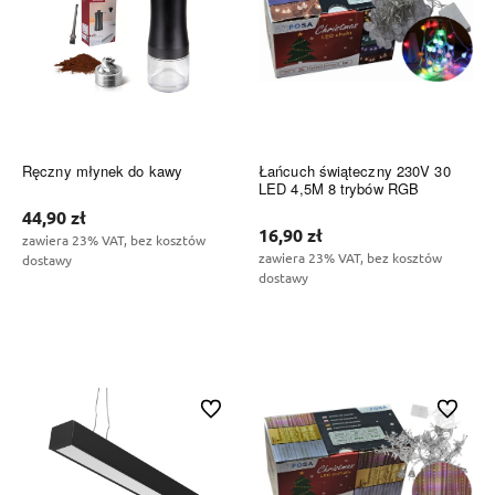
Ręczny młynek do kawy
Łańcuch świąteczny 230V 30
LED 4,5M 8 trybów RGB
44,90 zł
16,90 zł
zawiera 23% VAT, bez kosztów
zawiera 23% VAT, bez kosztów
dostawy
dostawy
Do koszyka
Do koszyka
Do ulubionych
Do ulubi