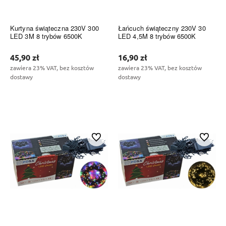
Kurtyna świąteczna 230V 300
Łańcuch świąteczny 230V 30
LED 3M 8 trybów 6500K
LED 4,5M 8 trybów 6500K
45,90 zł
16,90 zł
zawiera 23% VAT, bez kosztów
zawiera 23% VAT, bez kosztów
dostawy
dostawy
Do koszyka
Do koszyka
Do ulubionych
Do ulubi