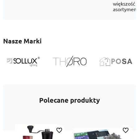
większość
asortyment
Nasze Marki
Polecane produkty
Do ulubionych
Do ulubi