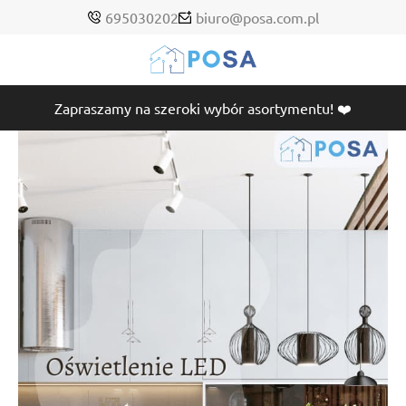
695030202
biuro@posa.com.pl
Zapraszamy na szeroki wybór asortymentu! ❤️