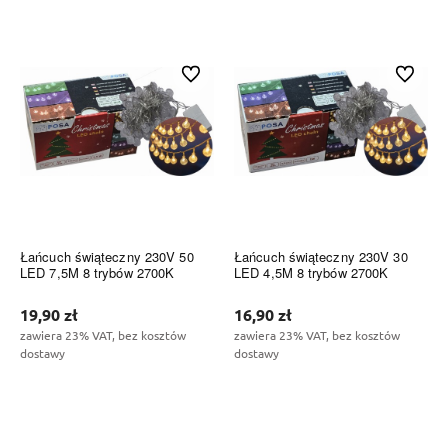
Do koszyka
Do koszyka
Do ulubionych
Do ulubi
Łańcuch świąteczny 230V 50
Łańcuch świąteczny 230V 30
LED 7,5M 8 trybów 2700K
LED 4,5M 8 trybów 2700K
19,90 zł
16,90 zł
zawiera 23% VAT, bez kosztów
zawiera 23% VAT, bez kosztów
dostawy
dostawy
Do koszyka
Do koszyka