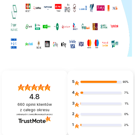
5
90%
4
7%
4.8
3
1%
660
opinii klientów
z całego okresu
2
0%
zebranych i zweryfikowanych przez
1
2%