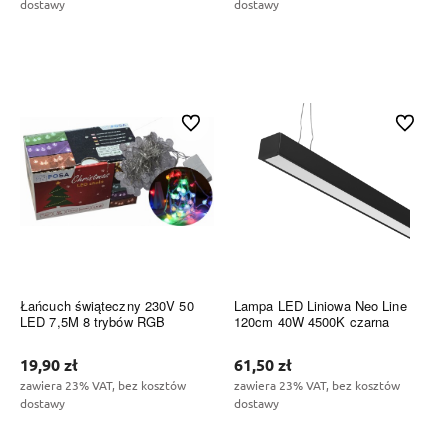
dostawy
dostawy
Do koszyka
Do koszyka
Do ulubionych
Do ulubi
Łańcuch świąteczny 230V 50
Lampa LED Liniowa Neo Line
LED 7,5M 8 trybów RGB
120cm 40W 4500K czarna
19,90 zł
61,50 zł
zawiera 23% VAT, bez kosztów
zawiera 23% VAT, bez kosztów
dostawy
dostawy