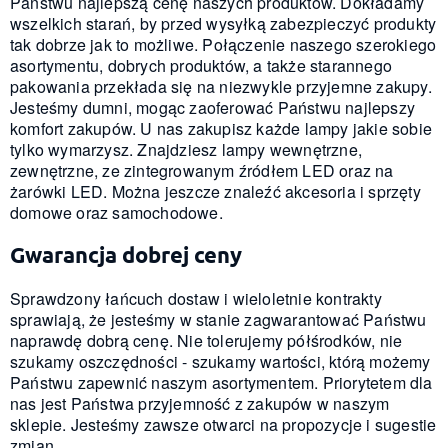
Państwu najlepszą cenę naszych produktów. Dokładamy
wszelkich starań, by przed wysyłką zabezpieczyć produkty
tak dobrze jak to możliwe. Połączenie naszego szerokiego
asortymentu, dobrych produktów, a także starannego
pakowania przekłada się na niezwykle przyjemne zakupy.
Jesteśmy dumni, mogąc zaoferować Państwu najlepszy
komfort zakupów. U nas zakupisz każde lampy jakie sobie
tylko wymarzysz. Znajdziesz lampy wewnętrzne,
zewnętrzne, ze zintegrowanym źródłem LED oraz na
żarówki LED. Można jeszcze znaleźć akcesoria i sprzęty
domowe oraz samochodowe.
Gwarancja dobrej ceny
Sprawdzony łańcuch dostaw i wieloletnie kontrakty
sprawiają, że jesteśmy w stanie zagwarantować Państwu
naprawdę dobrą cenę. Nie tolerujemy półśrodków, nie
szukamy oszczędności - szukamy wartości, którą możemy
Państwu zapewnić naszym asortymentem. Priorytetem dla
nas jest Państwa przyjemność z zakupów w naszym
sklepie. Jesteśmy zawsze otwarci na propozycje i sugestie
zmian.