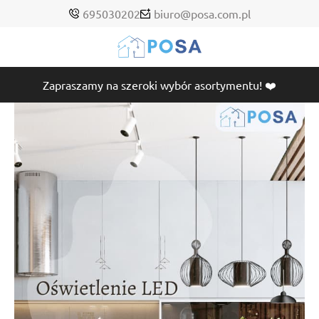
695030202
biuro@posa.com.pl
Zapraszamy na szeroki wybór asortymentu! ❤️