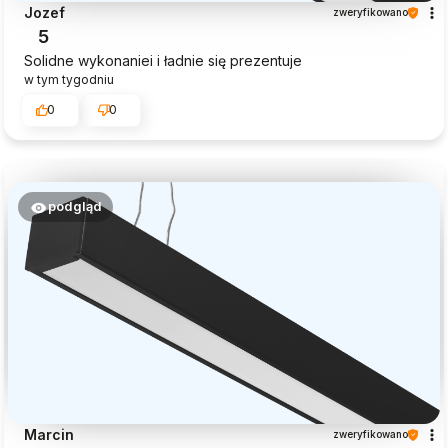
Jozef
zweryfikowano
5
Solidne wykonaniei i ładnie się prezentuje
w tym tygodniu
0
0
podgląd
Marcin
zweryfikowano