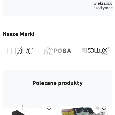
większość
asortyment
Nasze Marki
Polecane produkty
Do ulubionych
Do ulubi