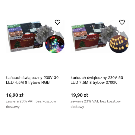
Do koszyka
Do koszyka
Do ulubionych
Do ulubi
Łańcuch świąteczny 230V 30
Łańcuch świąteczny 230V 50
LED 4,5M 8 trybów RGB
LED 7,5M 8 trybów 2700K
16,90 zł
19,90 zł
zawiera 23% VAT, bez kosztów
zawiera 23% VAT, bez kosztów
dostawy
dostawy
Do koszyka
Do koszyka