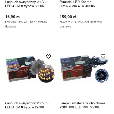
Łańcuch świąteczny 230V 30
Żyrandol LED Kosmo
LED 4,5M 8 trybów 6500K
56x37x8cm 40W 4000K
16,90 zł
159,00 zł
zawiera 23% VAT, bez kosztów
zawiera 23% VAT, bez kosztów
dostawy
dostawy
Do koszyka
Do koszyka
Do ulubionych
Do ulubi
Łańcuch świąteczny 230V 30
Lampki świąteczne choinkowe
LED 4,5M 8 trybów 2700K
230V 100 LED 10M 6500K