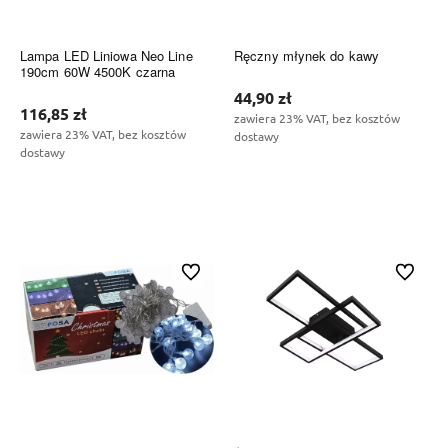
Lampa LED Liniowa Neo Line
Ręczny młynek do kawy
190cm 60W 4500K czarna
44,90 zł
116,85 zł
zawiera 23% VAT, bez kosztów
zawiera 23% VAT, bez kosztów
dostawy
dostawy
Do koszyka
Do koszyka
Do ulubionych
Do ulubi