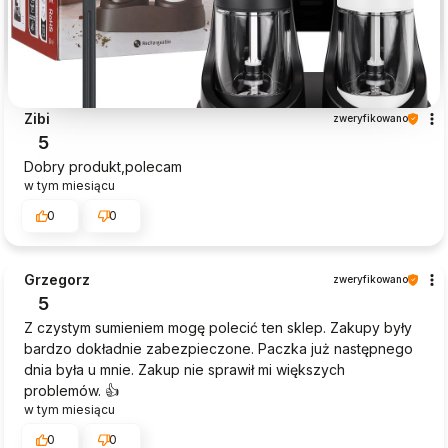
Zibi
zweryfikowano
5
Dobry produkt,polecam
w tym miesiącu
0
0
Grzegorz
zweryfikowano
5
Z czystym sumieniem mogę polecić ten sklep. Zakupy były
bardzo dokładnie zabezpieczone. Paczka już następnego
dnia była u mnie. Zakup nie sprawił mi większych
problemów. 👍️
w tym miesiącu
0
0