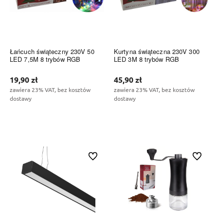
Łańcuch świąteczny 230V 50
Kurtyna świąteczna 230V 300
LED 7,5M 8 trybów RGB
LED 3M 8 trybów RGB
19,90 zł
45,90 zł
zawiera 23% VAT, bez kosztów
zawiera 23% VAT, bez kosztów
dostawy
dostawy
Do koszyka
Do koszyka
Do ulubionych
Do ulubi