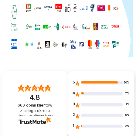
5
90%
4
7%
4.8
3
1%
660
opinii klientów
z całego okresu
2
0%
zebranych i zweryfikowanych przez
1
2%