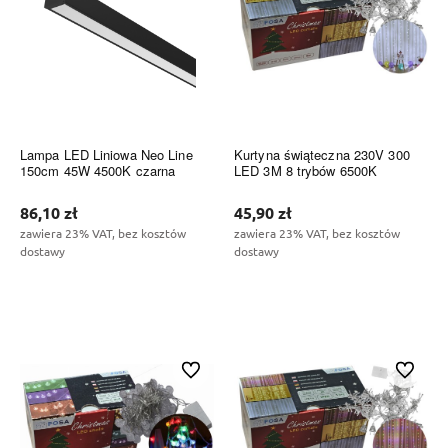
Lampa LED Liniowa Neo Line
Kurtyna świąteczna 230V 300
150cm 45W 4500K czarna
LED 3M 8 trybów 6500K
86,10 zł
45,90 zł
zawiera 23% VAT, bez kosztów
zawiera 23% VAT, bez kosztów
dostawy
dostawy
Do koszyka
Do koszyka
Do ulubionych
Do ulubi