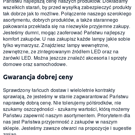
Państwu najlepszą cenę naszych produktów. Dokładamy
wszelkich starań, by przed wysyłką zabezpieczyć produkty
tak dobrze jak to możliwe. Połączenie naszego szerokiego
asortymentu, dobrych produktów, a także starannego
pakowania przekłada się na niezwykle przyjemne zakupy.
Jesteśmy dumni, mogąc zaoferować Państwu najlepszy
komfort zakupów. U nas zakupisz każde lampy jakie sobie
tylko wymarzysz. Znajdziesz lampy wewnętrzne,
zewnętrzne, ze zintegrowanym źródłem LED oraz na
żarówki LED. Można jeszcze znaleźć akcesoria i sprzęty
domowe oraz samochodowe.
Gwarancja dobrej ceny
Sprawdzony łańcuch dostaw i wieloletnie kontrakty
sprawiają, że jesteśmy w stanie zagwarantować Państwu
naprawdę dobrą cenę. Nie tolerujemy półśrodków, nie
szukamy oszczędności - szukamy wartości, którą możemy
Państwu zapewnić naszym asortymentem. Priorytetem dla
nas jest Państwa przyjemność z zakupów w naszym
sklepie. Jesteśmy zawsze otwarci na propozycje i sugestie
zmian.