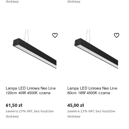
dostawy
dostawy
Do koszyka
Do koszyka
Do ulubionych
Do ulubi
Lampa LED Liniowa Neo Line
Lampa LED Liniowa Neo Line
120cm 40W 4500K czarna
60cm 18W 4500K czarna
61,50 zł
45,00 zł
zawiera 23% VAT, bez kosztów
zawiera 23% VAT, bez kosztów
dostawy
dostawy