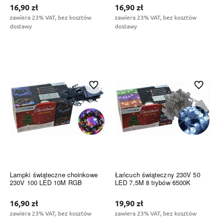
16,90 zł
16,90 zł
zawiera 23% VAT, bez kosztów
zawiera 23% VAT, bez kosztów
dostawy
dostawy
Do koszyka
Do koszyka
Do ulubionych
Do ulubi
Lampki świąteczne choinkowe
Łańcuch świąteczny 230V 50
230V 100 LED 10M RGB
LED 7,5M 8 trybów 6500K
16,90 zł
19,90 zł
zawiera 23% VAT, bez kosztów
zawiera 23% VAT, bez kosztów