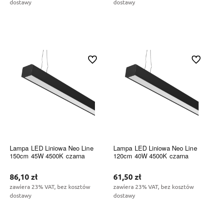
dostawy
dostawy
Do koszyka
Do koszyka
Do ulubionych
Do ulubi
Lampa LED Liniowa Neo Line
Lampa LED Liniowa Neo Line
150cm 45W 4500K czarna
120cm 40W 4500K czarna
86,10 zł
61,50 zł
zawiera 23% VAT, bez kosztów
zawiera 23% VAT, bez kosztów
dostawy
dostawy