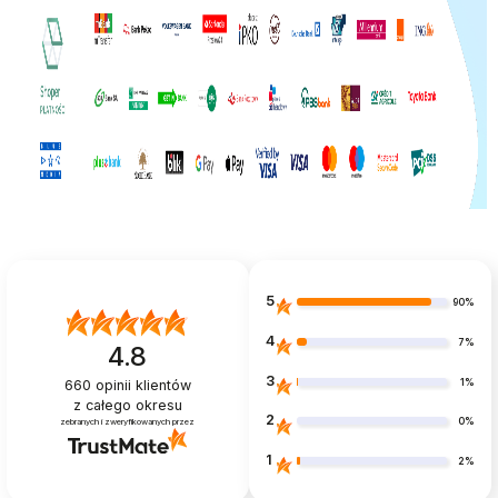
5
90%
4
7%
4.8
3
1%
660
opinii klientów
z całego okresu
2
0%
zebranych i zweryfikowanych przez
1
2%