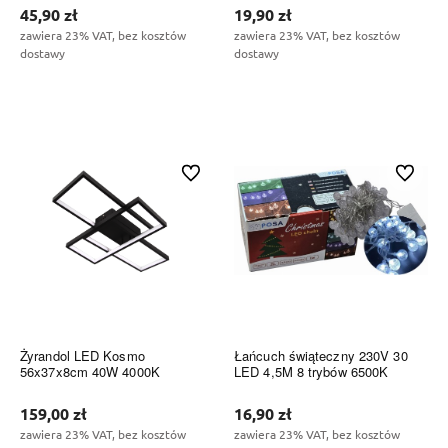
45,90 zł
19,90 zł
zawiera 23% VAT, bez kosztów
zawiera 23% VAT, bez kosztów
dostawy
dostawy
Do koszyka
Do koszyka
Do ulubionych
Do ulubi
Żyrandol LED Kosmo
Łańcuch świąteczny 230V 30
56x37x8cm 40W 4000K
LED 4,5M 8 trybów 6500K
159,00 zł
16,90 zł
zawiera 23% VAT, bez kosztów
zawiera 23% VAT, bez kosztów