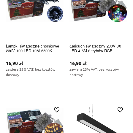
Lampki świąteczne choinkowe
Łańcuch świąteczny 230V 30
230V 100 LED 10M 6500K
LED 4,5M 8 trybów RGB
16,90 zł
16,90 zł
zawiera 23% VAT, bez kosztów
zawiera 23% VAT, bez kosztów
dostawy
dostawy
Do koszyka
Do koszyka
Do ulubionych
Do ulubi