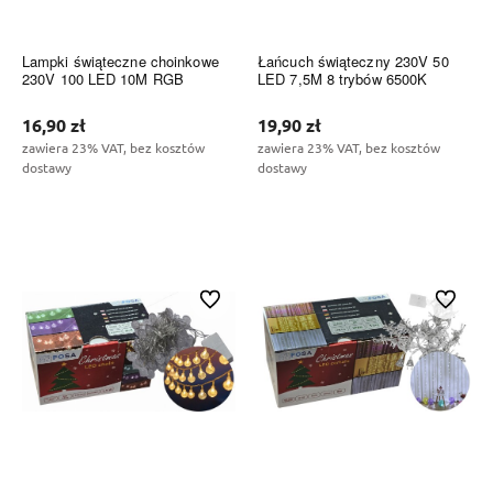
Lampki świąteczne choinkowe
Łańcuch świąteczny 230V 50
230V 100 LED 10M RGB
LED 7,5M 8 trybów 6500K
16,90 zł
19,90 zł
zawiera 23% VAT, bez kosztów
zawiera 23% VAT, bez kosztów
dostawy
dostawy
Do koszyka
Do koszyka
Do ulubionych
Do ulubi