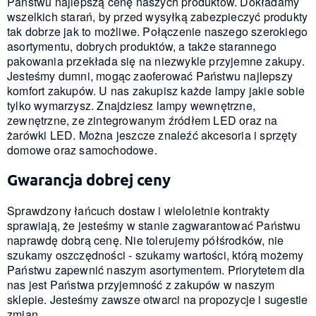
Państwu najlepszą cenę naszych produktów. Dokładamy
wszelkich starań, by przed wysyłką zabezpieczyć produkty
tak dobrze jak to możliwe. Połączenie naszego szerokiego
asortymentu, dobrych produktów, a także starannego
pakowania przekłada się na niezwykle przyjemne zakupy.
Jesteśmy dumni, mogąc zaoferować Państwu najlepszy
komfort zakupów. U nas zakupisz każde lampy jakie sobie
tylko wymarzysz. Znajdziesz lampy wewnętrzne,
zewnętrzne, ze zintegrowanym źródłem LED oraz na
żarówki LED. Można jeszcze znaleźć akcesoria i sprzęty
domowe oraz samochodowe.
Gwarancja dobrej ceny
Sprawdzony łańcuch dostaw i wieloletnie kontrakty
sprawiają, że jesteśmy w stanie zagwarantować Państwu
naprawdę dobrą cenę. Nie tolerujemy półśrodków, nie
szukamy oszczędności - szukamy wartości, którą możemy
Państwu zapewnić naszym asortymentem. Priorytetem dla
nas jest Państwa przyjemność z zakupów w naszym
sklepie. Jesteśmy zawsze otwarci na propozycje i sugestie
zmian.