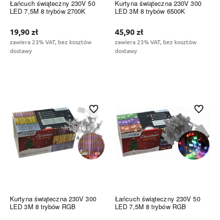
Łańcuch świąteczny 230V 50
Kurtyna świąteczna 230V 300
LED 7,5M 8 trybów 2700K
LED 3M 8 trybów 6500K
19,90 zł
45,90 zł
zawiera 23% VAT, bez kosztów
zawiera 23% VAT, bez kosztów
dostawy
dostawy
Do koszyka
Do koszyka
Do ulubionych
Do ulubi
Kurtyna świąteczna 230V 300
Łańcuch świąteczny 230V 50
LED 3M 8 trybów RGB
LED 7,5M 8 trybów RGB