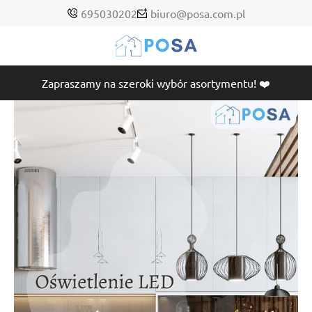
695030202
biuro@posa.com.pl
Zapraszamy na szeroki wybór asortymentu! ❤️