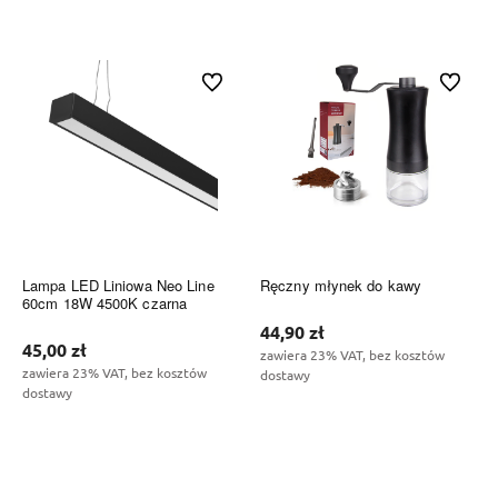
Do koszyka
Do koszyka
Do ulubionych
Do ulubi
Lampa LED Liniowa Neo Line
Ręczny młynek do kawy
60cm 18W 4500K czarna
44,90 zł
45,00 zł
zawiera 23% VAT, bez kosztów
zawiera 23% VAT, bez kosztów
dostawy
dostawy
Do koszyka
Do koszyka