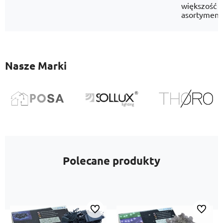
większość
asortyment
Nasze Marki
Polecane produkty
Do ulubionych
Do ulubi