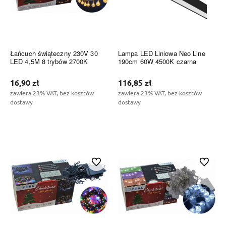
Łańcuch świąteczny 230V 30
Lampa LED Liniowa Neo Line
LED 4,5M 8 trybów 2700K
190cm 60W 4500K czarna
16,90 zł
116,85 zł
zawiera 23% VAT, bez kosztów
zawiera 23% VAT, bez kosztów
dostawy
dostawy
Do koszyka
Do koszyka
Do ulubionych
Do ulubi