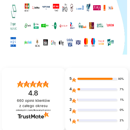
5
90%
4
7%
4.8
3
1%
660
opinii klientów
z całego okresu
2
0%
zebranych i zweryfikowanych przez
1
2%