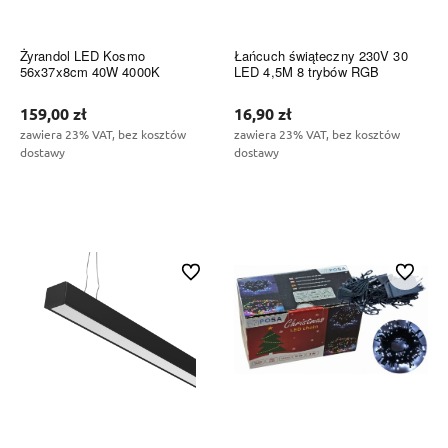
Żyrandol LED Kosmo
Łańcuch świąteczny 230V 30
56x37x8cm 40W 4000K
LED 4,5M 8 trybów RGB
159,00 zł
16,90 zł
zawiera 23% VAT, bez kosztów
zawiera 23% VAT, bez kosztów
dostawy
dostawy
Do koszyka
Do koszyka
Do ulubionych
Do ulubi