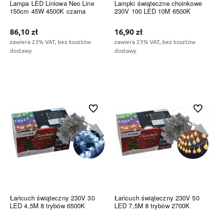
Lampa LED Liniowa Neo Line
Lampki świąteczne choinkowe
150cm 45W 4500K czarna
230V 100 LED 10M 6500K
86,10 zł
16,90 zł
zawiera 23% VAT, bez kosztów
zawiera 23% VAT, bez kosztów
dostawy
dostawy
Do koszyka
Do koszyka
Do ulubionych
Do ulubi
Łańcuch świąteczny 230V 30
Łańcuch świąteczny 230V 50
LED 4,5M 8 trybów 6500K
LED 7,5M 8 trybów 2700K