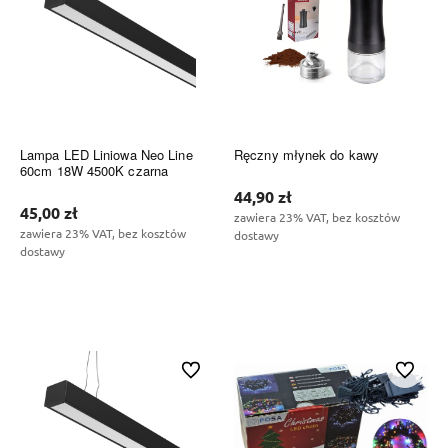
Lampa LED Liniowa Neo Line
Ręczny młynek do kawy
60cm 18W 4500K czarna
44,90 zł
45,00 zł
zawiera 23% VAT, bez kosztów
zawiera 23% VAT, bez kosztów
dostawy
dostawy
Do koszyka
Do koszyka
Do ulubionych
Do ulubi