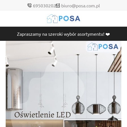
695030202
biuro@posa.com.pl
Zapraszamy na szeroki wybór asortymentu! ❤️