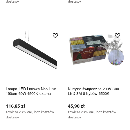
dostawy
dostawy
Do koszyka
Do koszyka
Do ulubionych
Do ulubi
Lampa LED Liniowa Neo Line
Kurtyna świąteczna 230V 300
190cm 60W 4500K czarna
LED 3M 8 trybów 6500K
116,85 zł
45,90 zł
zawiera 23% VAT, bez kosztów
zawiera 23% VAT, bez kosztów
dostawy
dostawy