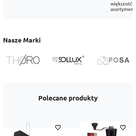
większość
asortyment
Nasze Marki
Polecane produkty
Do ulubionych
Do ulubi