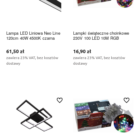
Lampa LED Liniowa Neo Line
Lampki świąteczne choinkowe
120cm 40W 4500K czarna
230V 100 LED 10M RGB
61,50 zł
16,90 zł
zawiera 23% VAT, bez kosztów
zawiera 23% VAT, bez kosztów
dostawy
dostawy
Do koszyka
Do koszyka
Do ulubionych
Do ulubi