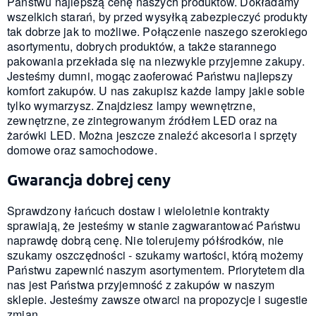
Państwu najlepszą cenę naszych produktów. Dokładamy
wszelkich starań, by przed wysyłką zabezpieczyć produkty
tak dobrze jak to możliwe. Połączenie naszego szerokiego
asortymentu, dobrych produktów, a także starannego
pakowania przekłada się na niezwykle przyjemne zakupy.
Jesteśmy dumni, mogąc zaoferować Państwu najlepszy
komfort zakupów. U nas zakupisz każde lampy jakie sobie
tylko wymarzysz. Znajdziesz lampy wewnętrzne,
zewnętrzne, ze zintegrowanym źródłem LED oraz na
żarówki LED. Można jeszcze znaleźć akcesoria i sprzęty
domowe oraz samochodowe.
Gwarancja dobrej ceny
Sprawdzony łańcuch dostaw i wieloletnie kontrakty
sprawiają, że jesteśmy w stanie zagwarantować Państwu
naprawdę dobrą cenę. Nie tolerujemy półśrodków, nie
szukamy oszczędności - szukamy wartości, którą możemy
Państwu zapewnić naszym asortymentem. Priorytetem dla
nas jest Państwa przyjemność z zakupów w naszym
sklepie. Jesteśmy zawsze otwarci na propozycje i sugestie
zmian.