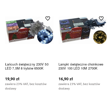
Do koszyka
Do koszyka
Do ulubionych
Do ulubi
Łańcuch świąteczny 230V 50
Lampki świąteczne choinkowe
LED 7,5M 8 trybów 6500K
230V 100 LED 10M 2700K
19,90 zł
16,90 zł
zawiera 23% VAT, bez kosztów
zawiera 23% VAT, bez kosztów
dostawy
dostawy
Do koszyka
Do koszyka