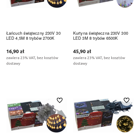
Łańcuch świąteczny 230V 30
Kurtyna świąteczna 230V 300
LED 4,5M 8 trybów 2700K
LED 3M 8 trybów 6500K
16,90 zł
45,90 zł
zawiera 23% VAT, bez kosztów
zawiera 23% VAT, bez kosztów
dostawy
dostawy
Do koszyka
Do koszyka
Do ulubionych
Do ulubi