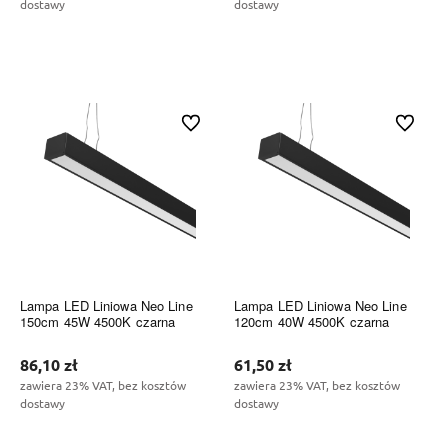
dostawy
dostawy
Do koszyka
Do koszyka
Do ulubionych
Do ulubi
Lampa LED Liniowa Neo Line
Lampa LED Liniowa Neo Line
150cm 45W 4500K czarna
120cm 40W 4500K czarna
86,10 zł
61,50 zł
zawiera 23% VAT, bez kosztów
zawiera 23% VAT, bez kosztów
dostawy
dostawy