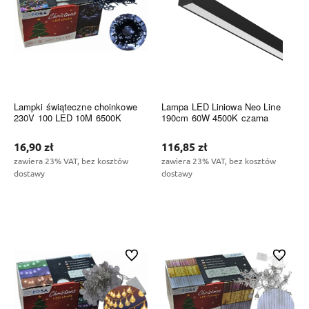
Lampki świąteczne choinkowe
Lampa LED Liniowa Neo Line
230V 100 LED 10M 6500K
190cm 60W 4500K czarna
16,90 zł
116,85 zł
zawiera 23% VAT, bez kosztów
zawiera 23% VAT, bez kosztów
dostawy
dostawy
Do koszyka
Do koszyka
Do ulubionych
Do ulubi