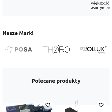
większość
asortyment
Nasze Marki
Polecane produkty
Do ulubionych
Do ulubi