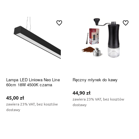
Do koszyka
Do koszyka
Do ulubionych
Do ulubi
Lampa LED Liniowa Neo Line
Ręczny młynek do kawy
60cm 18W 4500K czarna
44,90 zł
45,00 zł
zawiera 23% VAT, bez kosztów
zawiera 23% VAT, bez kosztów
dostawy
dostawy
Do koszyka
Do koszyka