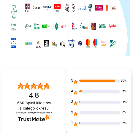
5
90%
4
7%
4.8
3
1%
660
opinii klientów
z całego okresu
2
0%
zebranych i zweryfikowanych przez
1
2%