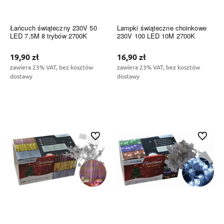
Łańcuch świąteczny 230V 50
Lampki świąteczne choinkowe
LED 7,5M 8 trybów 2700K
230V 100 LED 10M 2700K
19,90 zł
16,90 zł
zawiera 23% VAT, bez kosztów
zawiera 23% VAT, bez kosztów
dostawy
dostawy
Do koszyka
Do koszyka
Do ulubionych
Do ulubi