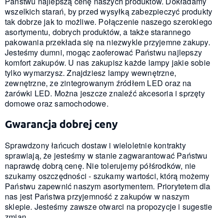
Państwu najlepszą cenę naszych produktów. Dokładamy
wszelkich starań, by przed wysyłką zabezpieczyć produkty
tak dobrze jak to możliwe. Połączenie naszego szerokiego
asortymentu, dobrych produktów, a także starannego
pakowania przekłada się na niezwykle przyjemne zakupy.
Jesteśmy dumni, mogąc zaoferować Państwu najlepszy
komfort zakupów. U nas zakupisz każde lampy jakie sobie
tylko wymarzysz. Znajdziesz lampy wewnętrzne,
zewnętrzne, ze zintegrowanym źródłem LED oraz na
żarówki LED. Można jeszcze znaleźć akcesoria i sprzęty
domowe oraz samochodowe.
Gwarancja dobrej ceny
Sprawdzony łańcuch dostaw i wieloletnie kontrakty
sprawiają, że jesteśmy w stanie zagwarantować Państwu
naprawdę dobrą cenę. Nie tolerujemy półśrodków, nie
szukamy oszczędności - szukamy wartości, którą możemy
Państwu zapewnić naszym asortymentem. Priorytetem dla
nas jest Państwa przyjemność z zakupów w naszym
sklepie. Jesteśmy zawsze otwarci na propozycje i sugestie
zmian.