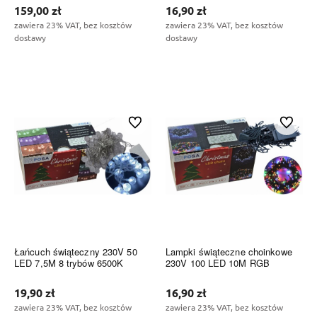
159,00 zł
16,90 zł
zawiera 23% VAT, bez kosztów
zawiera 23% VAT, bez kosztów
dostawy
dostawy
Do koszyka
Do koszyka
Do ulubionych
Do ulubi
Łańcuch świąteczny 230V 50
Lampki świąteczne choinkowe
LED 7,5M 8 trybów 6500K
230V 100 LED 10M RGB
19,90 zł
16,90 zł
zawiera 23% VAT, bez kosztów
zawiera 23% VAT, bez kosztów