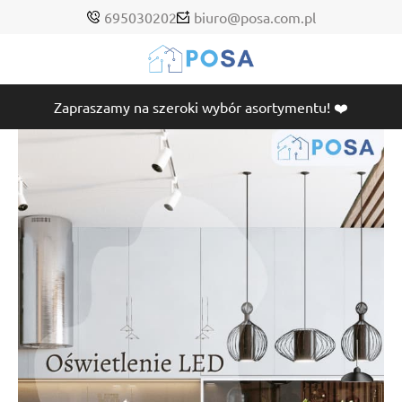
695030202
biuro@posa.com.pl
Zapraszamy na szeroki wybór asortymentu! ❤️