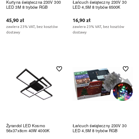
Kurtyna świąteczna 230V 300
Łańcuch świąteczny 230V 30
LED 3M 8 trybów RGB
LED 4,5M 8 trybów 6500K
45,90 zł
16,90 zł
zawiera 23% VAT, bez kosztów
zawiera 23% VAT, bez kosztów
dostawy
dostawy
Do koszyka
Do koszyka
Do ulubionych
Do ulubi
Żyrandol LED Kosmo
Łańcuch świąteczny 230V 30
56x37x8cm 40W 4000K
LED 4,5M 8 trybów RGB