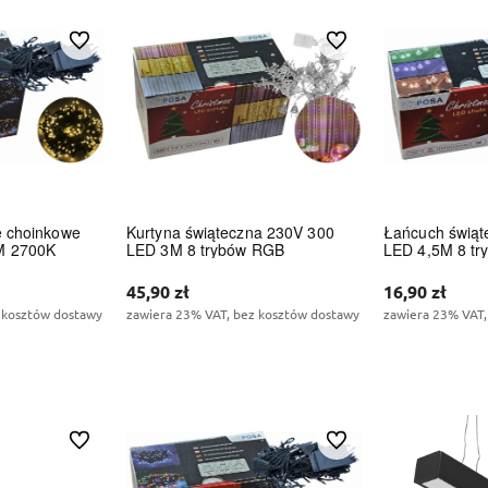
Do ulubionych
Do ulubionych
e choinkowe
Kurtyna świąteczna 230V 300
Łańcuch świąt
M 2700K
LED 3M 8 trybów RGB
LED 4,5M 8 t
45,90 zł
16,90 zł
 kosztów dostawy
zawiera 23% VAT, bez kosztów dostawy
zawiera 23% VAT,
zyka
Do koszyka
Do 
Do ulubionych
Do ulubionych