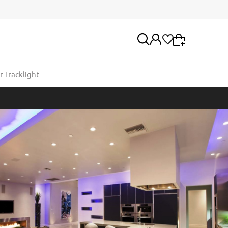
 Tracklight
Wybierz coś dla siebie z naszej aktualnej oferty
lub zaloguj się, aby przywrócić dodane produkty
Moje konto
do listy z poprzedniej sesji.
Twoje zamówienia