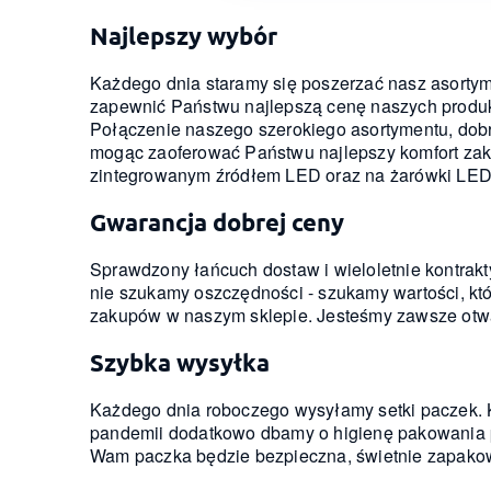
Najlepszy wybór
Każdego dnia staramy się poszerzać nasz asortym
zapewnić Państwu najlepszą cenę naszych produkt
Połączenie naszego szerokiego asortymentu, dobr
mogąc zaoferować Państwu najlepszy komfort zaku
zintegrowanym źródłem LED oraz na żarówki LED
Gwarancja dobrej ceny
Sprawdzony łańcuch dostaw i wieloletnie kontrak
nie szukamy oszczędności - szukamy wartości, k
zakupów w naszym sklepie. Jesteśmy zawsze otwar
Szybka wysyłka
Każdego dnia roboczego wysyłamy setki paczek. 
pandemii dodatkowo dbamy o higienę pakowania p
Wam paczka będzie bezpieczna, świetnie zapako