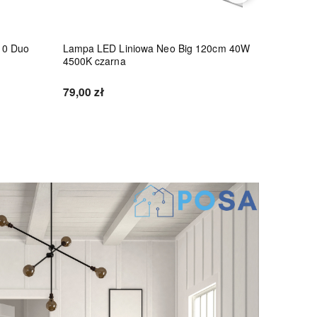
10 Duo
Lampa LED Liniowa Neo Big 120cm 40W
Lampa LE
4500K czarna
45W 4500
79,00 zł
86,10 zł
Do koszyka