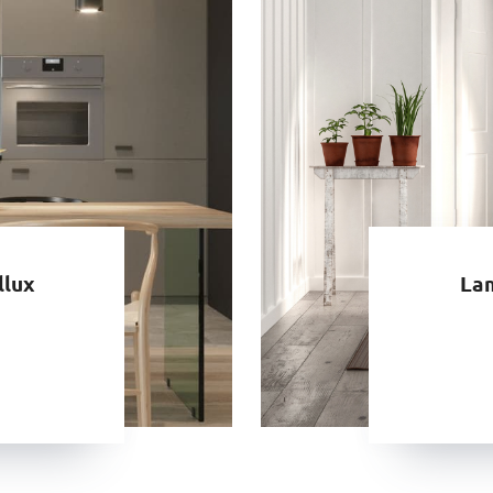
llux
La