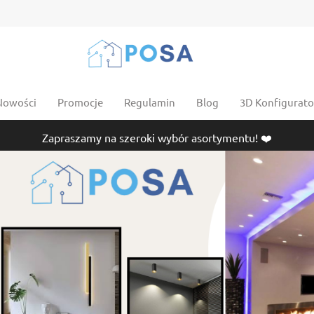
Nowości
Promocje
Regulamin
Blog
3D Konfigurator
Zapraszamy na szeroki wybór asortymentu! ❤️