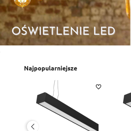
Najpopularniejsze
Do ulubionych
Do ulubionych