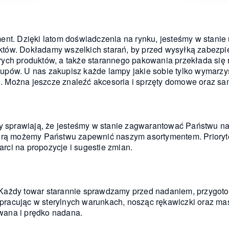
ent. Dzięki latom doświadczenia na rynku, jesteśmy w stanie
ów. Dokładamy wszelkich starań, by przed wysyłką zabezpiec
ych produktów, a także starannego pakowania przekłada się
pów. U nas zakupisz każde lampy jakie sobie tylko wymarzy
. Można jeszcze znaleźć akcesoria i sprzęty domowe oraz s
ty sprawiają, że jesteśmy w stanie zagwarantować Państwu n
tórą możemy Państwu zapewnić naszym asortymentem. Prioryte
ci na propozycje i sugestie zmian.
Każdy towar starannie sprawdzamy przed nadaniem, przygoto
racując w sterylnych warunkach, nosząc rękawiczki oraz m
wana i prędko nadana.