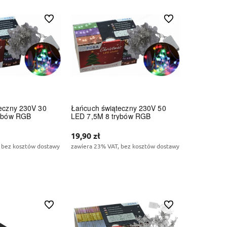
Do ulubionych
Do ulubionych
eczny 230V 30
Łańcuch świąteczny 230V 50
rybów RGB
LED 7,5M 8 trybów RGB
19,90 zł
 bez kosztów dostawy
zawiera 23% VAT, bez kosztów dostawy
koszyka
Do koszyka
Do ulubionych
Do ulubionych