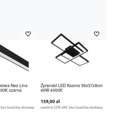
Do ulubionych
Do ulubionych
iowa Neo Line
Żyrandol LED Kosmo 56x37x8cm
00K czarna
40W 4000K
159,00 zł
 bez kosztów dostawy
zawiera 23% VAT, bez kosztów dostawy
koszyka
Do koszyka