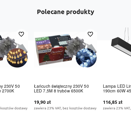
Polecane produkty
Do ulubionych
Do ulubionych
ny 230V 50
Łańcuch świąteczny 230V 50
Lampa LED Lin
w 2700K
LED 7,5M 8 trybów 6500K
190cm 60W 45
19,90 zł
116,85 zł
 kosztów dostawy
zawiera 23% VAT, bez kosztów dostawy
zawiera 23% VAT,
zyka
Do koszyka
Do 