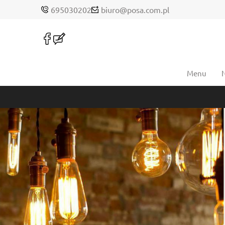
695030202
biuro@posa.com.pl
Menu