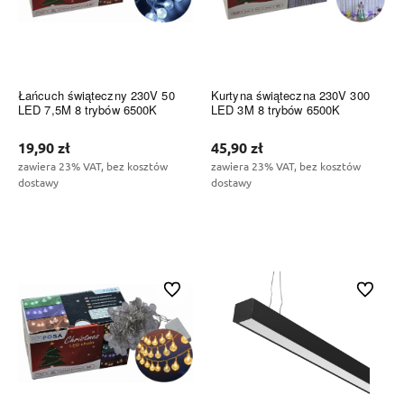
Łańcuch świąteczny 230V 50
Kurtyna świąteczna 230V 300
LED 7,5M 8 trybów 6500K
LED 3M 8 trybów 6500K
19,90 zł
45,90 zł
zawiera 23% VAT, bez kosztów
zawiera 23% VAT, bez kosztów
dostawy
dostawy
Do koszyka
Do koszyka
Do ulubionych
Do ulubi