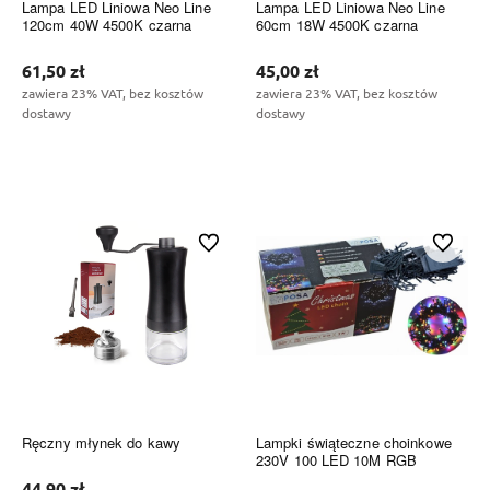
Lampa LED Liniowa Neo Line
Lampa LED Liniowa Neo Line
120cm 40W 4500K czarna
60cm 18W 4500K czarna
61,50 zł
45,00 zł
zawiera 23% VAT, bez kosztów
zawiera 23% VAT, bez kosztów
dostawy
dostawy
Do koszyka
Do koszyka
Do ulubionych
Do ulubi
Ręczny młynek do kawy
Lampki świąteczne choinkowe
230V 100 LED 10M RGB
44,90 zł