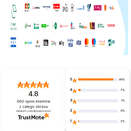
5
90%
4
7%
4.8
3
1%
660
opinii klientów
z całego okresu
2
0%
zebranych i zweryfikowanych przez
1
2%