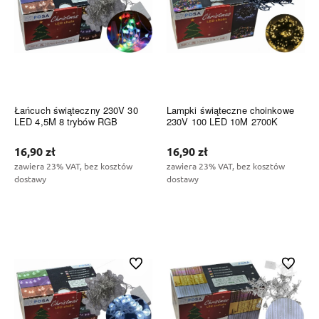
Łańcuch świąteczny 230V 30
Lampki świąteczne choinkowe
LED 4,5M 8 trybów RGB
230V 100 LED 10M 2700K
16,90 zł
16,90 zł
zawiera 23% VAT, bez kosztów
zawiera 23% VAT, bez kosztów
dostawy
dostawy
Do koszyka
Do koszyka
Do ulubionych
Do ulubi