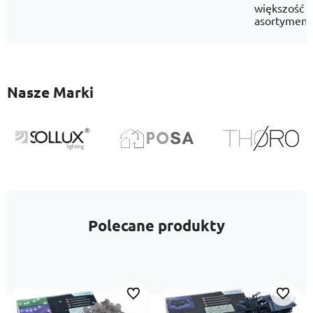
większość
asortyment
Nasze Marki
Polecane produkty
Do ulubionych
Do ulubi