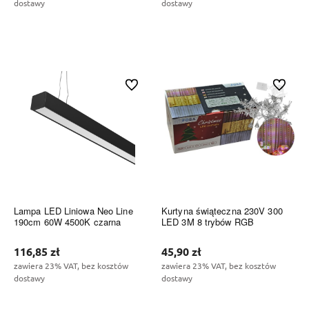
dostawy
dostawy
Do koszyka
Do koszyka
Do ulubionych
Do ulubi
Lampa LED Liniowa Neo Line
Kurtyna świąteczna 230V 300
190cm 60W 4500K czarna
LED 3M 8 trybów RGB
116,85 zł
45,90 zł
zawiera 23% VAT, bez kosztów
zawiera 23% VAT, bez kosztów
dostawy
dostawy