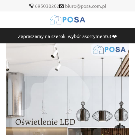
695030202
biuro@posa.com.pl
Zapraszamy na szeroki wybór asortymentu! ❤️