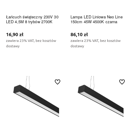
Łańcuch świąteczny 230V 30
Lampa LED Liniowa Neo Line
LED 4,5M 8 trybów 2700K
150cm 45W 4500K czarna
16,90 zł
86,10 zł
zawiera 23% VAT, bez kosztów
zawiera 23% VAT, bez kosztów
dostawy
dostawy
Do koszyka
Do koszyka
Do ulubionych
Do ulubi