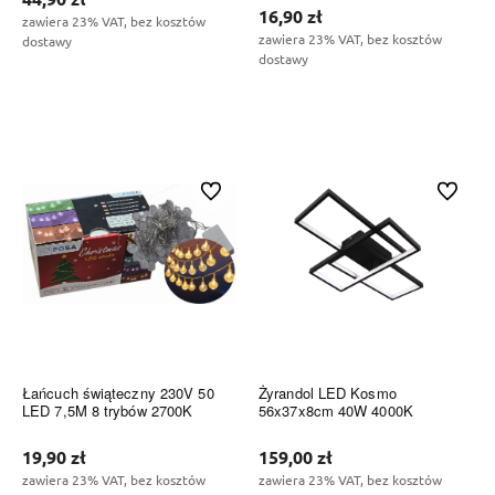
16,90 zł
zawiera 23% VAT, bez kosztów
zawiera 23% VAT, bez kosztów
dostawy
dostawy
Do koszyka
Do koszyka
Do ulubionych
Do ulubi
Łańcuch świąteczny 230V 50
Żyrandol LED Kosmo
LED 7,5M 8 trybów 2700K
56x37x8cm 40W 4000K
19,90 zł
159,00 zł
zawiera 23% VAT, bez kosztów
zawiera 23% VAT, bez kosztów