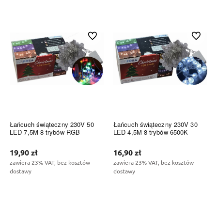
Do koszyka
Do koszyka
Do ulubionych
Do ulubi
Łańcuch świąteczny 230V 50
Łańcuch świąteczny 230V 30
LED 7,5M 8 trybów RGB
LED 4,5M 8 trybów 6500K
19,90 zł
16,90 zł
zawiera 23% VAT, bez kosztów
zawiera 23% VAT, bez kosztów
dostawy
dostawy
Do koszyka
Do koszyka