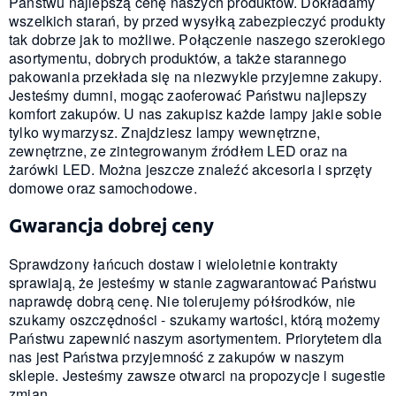
Państwu najlepszą cenę naszych produktów. Dokładamy
wszelkich starań, by przed wysyłką zabezpieczyć produkty
tak dobrze jak to możliwe. Połączenie naszego szerokiego
asortymentu, dobrych produktów, a także starannego
pakowania przekłada się na niezwykle przyjemne zakupy.
Jesteśmy dumni, mogąc zaoferować Państwu najlepszy
komfort zakupów. U nas zakupisz każde lampy jakie sobie
tylko wymarzysz. Znajdziesz lampy wewnętrzne,
zewnętrzne, ze zintegrowanym źródłem LED oraz na
żarówki LED. Można jeszcze znaleźć akcesoria i sprzęty
domowe oraz samochodowe.
Gwarancja dobrej ceny
Sprawdzony łańcuch dostaw i wieloletnie kontrakty
sprawiają, że jesteśmy w stanie zagwarantować Państwu
naprawdę dobrą cenę. Nie tolerujemy półśrodków, nie
szukamy oszczędności - szukamy wartości, którą możemy
Państwu zapewnić naszym asortymentem. Priorytetem dla
nas jest Państwa przyjemność z zakupów w naszym
sklepie. Jesteśmy zawsze otwarci na propozycje i sugestie
zmian.