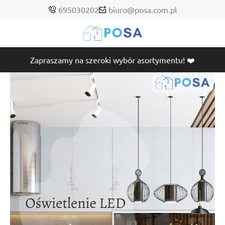
695030202
biuro@posa.com.pl
Zapraszamy na szeroki wybór asortymentu! ❤️