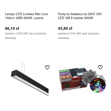
Lampa LED Liniowa Neo Line
Kurtyna świąteczna 230V 300
150cm 45W 4500K czarna
LED 3M 8 trybów 6500K
86,10 zł
45,90 zł
zawiera 23% VAT, bez kosztów
zawiera 23% VAT, bez kosztów
dostawy
dostawy
Do koszyka
Do koszyka
Do ulubionych
Do ulubi