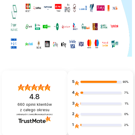
5
90%
4
7%
4.8
3
1%
660
opinii klientów
z całego okresu
2
0%
zebranych i zweryfikowanych przez
1
2%