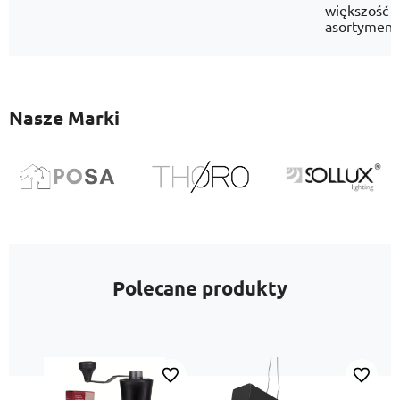
większość
asortyment
Nasze Marki
Polecane produkty
Do ulubionych
Do ulubi