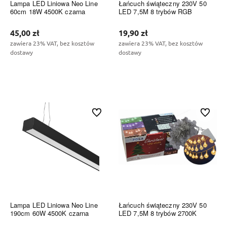
Lampa LED Liniowa Neo Line
Łańcuch świąteczny 230V 50
60cm 18W 4500K czarna
LED 7,5M 8 trybów RGB
45,00 zł
19,90 zł
zawiera 23% VAT, bez kosztów
zawiera 23% VAT, bez kosztów
dostawy
dostawy
Do koszyka
Do koszyka
Do ulubionych
Do ulubi
Lampa LED Liniowa Neo Line
Łańcuch świąteczny 230V 50
190cm 60W 4500K czarna
LED 7,5M 8 trybów 2700K