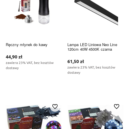
Ręczny młynek do kawy
Lampa LED Liniowa Neo Line
120cm 40W 4500K czarna
44,90 zł
61,50 zł
zawiera 23% VAT, bez kosztów
zawiera 23% VAT, bez kosztów
dostawy
dostawy
Do koszyka
Do koszyka
Do ulubionych
Do ulubi