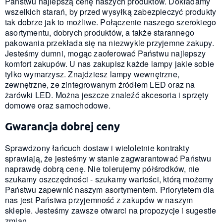
Państwu najlepszą cenę naszych produktów. Dokładamy
wszelkich starań, by przed wysyłką zabezpieczyć produkty
tak dobrze jak to możliwe. Połączenie naszego szerokiego
asortymentu, dobrych produktów, a także starannego
pakowania przekłada się na niezwykle przyjemne zakupy.
Jesteśmy dumni, mogąc zaoferować Państwu najlepszy
komfort zakupów. U nas zakupisz każde lampy jakie sobie
tylko wymarzysz. Znajdziesz lampy wewnętrzne,
zewnętrzne, ze zintegrowanym źródłem LED oraz na
żarówki LED. Można jeszcze znaleźć akcesoria i sprzęty
domowe oraz samochodowe.
Gwarancja dobrej ceny
Sprawdzony łańcuch dostaw i wieloletnie kontrakty
sprawiają, że jesteśmy w stanie zagwarantować Państwu
naprawdę dobrą cenę. Nie tolerujemy półśrodków, nie
szukamy oszczędności - szukamy wartości, którą możemy
Państwu zapewnić naszym asortymentem. Priorytetem dla
nas jest Państwa przyjemność z zakupów w naszym
sklepie. Jesteśmy zawsze otwarci na propozycje i sugestie
zmian.