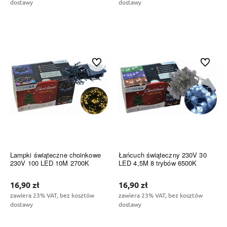
dostawy
dostawy
Do koszyka
Do koszyka
Do ulubionych
Do ulubi
Lampki świąteczne choinkowe
Łańcuch świąteczny 230V 30
230V 100 LED 10M 2700K
LED 4,5M 8 trybów 6500K
16,90 zł
16,90 zł
zawiera 23% VAT, bez kosztów
zawiera 23% VAT, bez kosztów
dostawy
dostawy