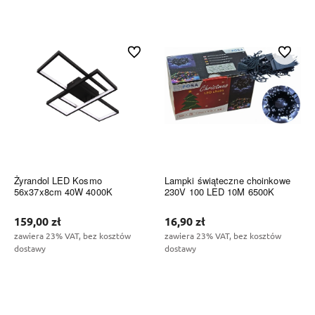
Do koszyka
Do koszyka
Do ulubionych
Do ulubi
Żyrandol LED Kosmo
Lampki świąteczne choinkowe
56x37x8cm 40W 4000K
230V 100 LED 10M 6500K
159,00 zł
16,90 zł
zawiera 23% VAT, bez kosztów
zawiera 23% VAT, bez kosztów
dostawy
dostawy
Do koszyka
Do koszyka