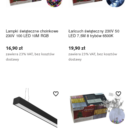
Lampki świąteczne choinkowe
Łańcuch świąteczny 230V 50
230V 100 LED 10M RGB
LED 7,5M 8 trybów 6500K
16,90 zł
19,90 zł
zawiera 23% VAT, bez kosztów
zawiera 23% VAT, bez kosztów
dostawy
dostawy
Do koszyka
Do koszyka
Do ulubionych
Do ulubi