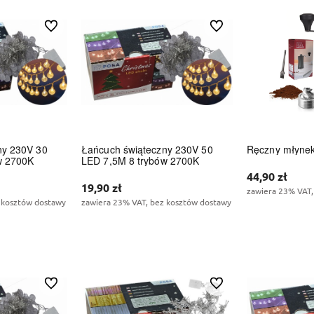
Do ulubionych
Do ulubionych
ny 230V 30
Łańcuch świąteczny 230V 50
Ręczny młyne
w 2700K
LED 7,5M 8 trybów 2700K
44,90 zł
19,90 zł
zawiera 23% VAT,
 kosztów dostawy
zawiera 23% VAT, bez kosztów dostawy
Do 
zyka
Do koszyka
Do ulubionych
Do ulubionych