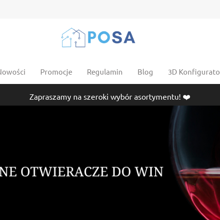
Nowości
Promocje
Regulamin
Blog
3D Konfigurator
Zapraszamy na szeroki wybór asortymentu! ❤️