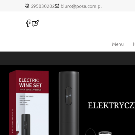
695030202
biuro@posa.com.pl
Menu