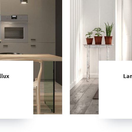
llux
La