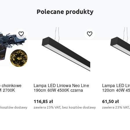
Polecane produkty
Do ulubionych
Do ulubionych
e choinkowe
Lampa LED Liniowa Neo Line
Lampa LED Lin
M 2700K
190cm 60W 4500K czarna
120cm 40W 45
116,85 zł
61,50 zł
 kosztów dostawy
zawiera 23% VAT, bez kosztów dostawy
zawiera 23% VAT,
zyka
Do koszyka
Do 