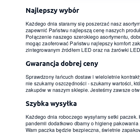
Najlepszy wybór
Każdego dnia staramy się poszerzać nasz asortym
zapewnić Państwu najlepszą cenę naszych produkt
Połączenie naszego szerokiego asortymentu, dobr
mogąc zaoferować Państwu najlepszy komfort zaku
zintegrowanym źródłem LED oraz na żarówki LED
Gwarancja dobrej ceny
Sprawdzony łańcuch dostaw i wieloletnie kontrak
nie szukamy oszczędności - szukamy wartości, k
zakupów w naszym sklepie. Jesteśmy zawsze otwar
Szybka wysyłka
Każdego dnia roboczego wysyłamy setki paczek. 
pandemii dodatkowo dbamy o higienę pakowania p
Wam paczka będzie bezpieczna, świetnie zapako