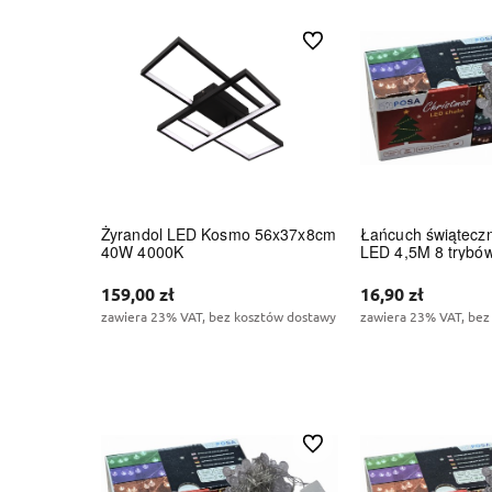
Do ulubionych
Żyrandol LED Kosmo 56x37x8cm
Łańcuch świątecz
40W 4000K
LED 4,5M 8 trybó
159,00 zł
16,90 zł
zawiera 23% VAT, bez kosztów dostawy
zawiera 23% VAT, bez
Do koszyka
Do kos
Do ulubionych