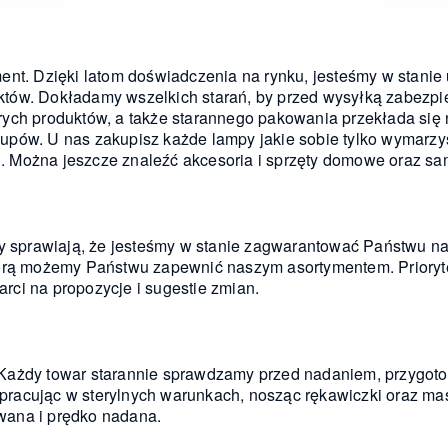
ent. Dzięki latom doświadczenia na rynku, jesteśmy w stanie
ów. Dokładamy wszelkich starań, by przed wysyłką zabezpiec
ych produktów, a także starannego pakowania przekłada się
pów. U nas zakupisz każde lampy jakie sobie tylko wymarzy
. Można jeszcze znaleźć akcesoria i sprzęty domowe oraz s
ty sprawiają, że jesteśmy w stanie zagwarantować Państwu n
tórą możemy Państwu zapewnić naszym asortymentem. Prioryte
ci na propozycje i sugestie zmian.
Każdy towar starannie sprawdzamy przed nadaniem, przygoto
racując w sterylnych warunkach, nosząc rękawiczki oraz m
wana i prędko nadana.