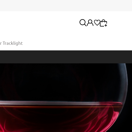
 Tracklight
Wybierz coś dla siebie z naszej aktualnej oferty
lub zaloguj się, aby przywrócić dodane produkty
Moje konto
do listy z poprzedniej sesji.
Twoje zamówienia