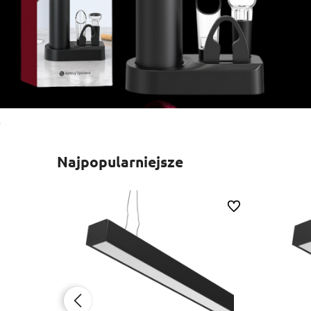
Najpopularniejsze
Do ulubionych
Do ulubionych