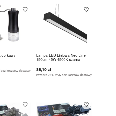
Do ulubionych
Do ulubionych
k do kawy
Lampa LED Liniowa Neo Line
150cm 45W 4500K czarna
86,10 zł
 bez kosztów dostawy
zawiera 23% VAT, bez kosztów dostawy
koszyka
Do koszyka
Do ulubionych
Do ulubionych