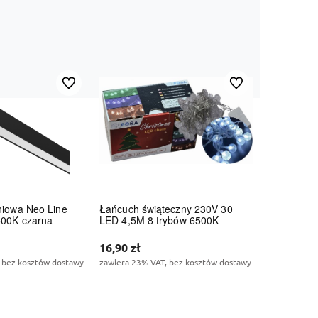
Do ulubionych
Do ulubionych
iowa Neo Line
Łańcuch świąteczny 230V 30
00K czarna
LED 4,5M 8 trybów 6500K
16,90 zł
 bez kosztów dostawy
zawiera 23% VAT, bez kosztów dostawy
koszyka
Do koszyka