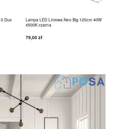
10 Duo
Lampa LED Liniowa Neo Big 120cm 40W
Lampa LE
4500K czarna
45W 4500
79,00 zł
86,10 zł
Do koszyka