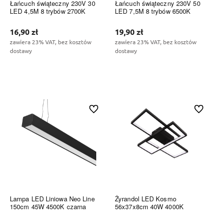
Łańcuch świąteczny 230V 30
Łańcuch świąteczny 230V 50
LED 4,5M 8 trybów 2700K
LED 7,5M 8 trybów 6500K
16,90 zł
19,90 zł
zawiera 23% VAT, bez kosztów
zawiera 23% VAT, bez kosztów
dostawy
dostawy
Do koszyka
Do koszyka
Do ulubionych
Do ulubi
Lampa LED Liniowa Neo Line
Żyrandol LED Kosmo
150cm 45W 4500K czarna
56x37x8cm 40W 4000K