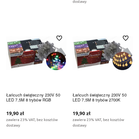
dostawy
Do koszyka
Do koszyka
Do ulubionych
Do ulubi
Łańcuch świąteczny 230V 50
Łańcuch świąteczny 230V 50
LED 7,5M 8 trybów RGB
LED 7,5M 8 trybów 2700K
19,90 zł
19,90 zł
zawiera 23% VAT, bez kosztów
zawiera 23% VAT, bez kosztów
dostawy
dostawy