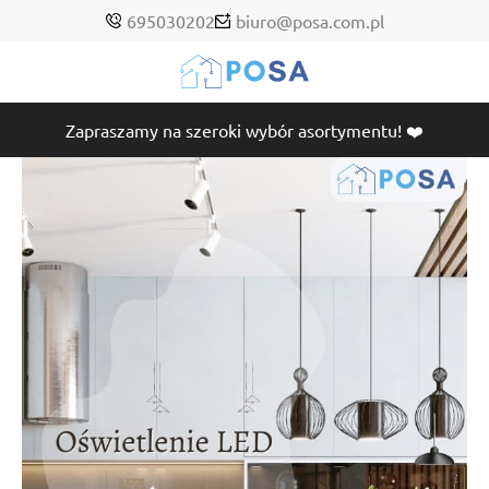
695030202
biuro@posa.com.pl
Zapraszamy na szeroki wybór asortymentu! ❤️