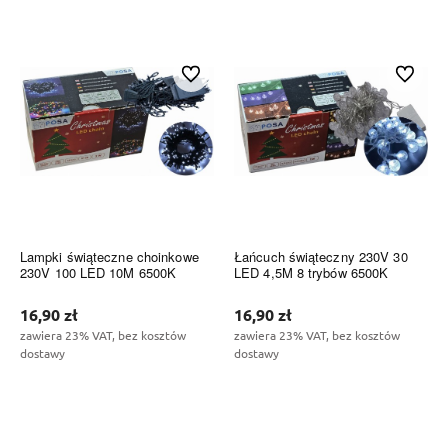
Do koszyka
Do koszyka
Do ulubionych
Do ulubi
Lampki świąteczne choinkowe
Łańcuch świąteczny 230V 30
230V 100 LED 10M 6500K
LED 4,5M 8 trybów 6500K
16,90 zł
16,90 zł
zawiera 23% VAT, bez kosztów
zawiera 23% VAT, bez kosztów
dostawy
dostawy
Do koszyka
Do koszyka