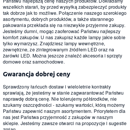
Państwu najlepszą cenę naszych produktów. Dokładamy
wszelkich starań, by przed wysyłką zabezpieczyć produkty
tak dobrze jak to możliwe. Połączenie naszego szerokiego
asortymentu, dobrych produktów, a także starannego
pakowania przekłada się na niezwykle przyjemne zakupy.
Jesteśmy dumni, mogąc zaoferować Państwu najlepszy
komfort zakupów. U nas zakupisz każde lampy jakie sobie
tylko wymarzysz. Znajdziesz lampy wewnętrzne,
zewnętrzne, ze zintegrowanym źródłem LED oraz na
żarówki LED. Można jeszcze znaleźć akcesoria i sprzęty
domowe oraz samochodowe.
Gwarancja dobrej ceny
Sprawdzony łańcuch dostaw i wieloletnie kontrakty
sprawiają, że jesteśmy w stanie zagwarantować Państwu
naprawdę dobrą cenę. Nie tolerujemy półśrodków, nie
szukamy oszczędności - szukamy wartości, którą możemy
Państwu zapewnić naszym asortymentem. Priorytetem dla
nas jest Państwa przyjemność z zakupów w naszym
sklepie. Jesteśmy zawsze otwarci na propozycje i sugestie
zmian.