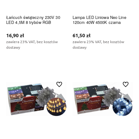
Łańcuch świąteczny 230V 30
Lampa LED Liniowa Neo Line
LED 4,5M 8 trybów RGB
120cm 40W 4500K czarna
16,90 zł
61,50 zł
zawiera 23% VAT, bez kosztów
zawiera 23% VAT, bez kosztów
dostawy
dostawy
Do koszyka
Do koszyka
Do ulubionych
Do ulubi