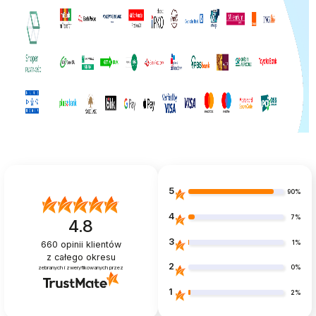
5
90%
4
7%
4.8
3
1%
660
opinii klientów
z całego okresu
2
0%
zebranych i zweryfikowanych przez
1
2%