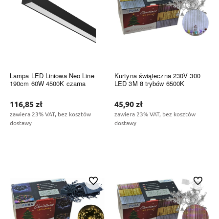
Lampa LED Liniowa Neo Line
Kurtyna świąteczna 230V 300
190cm 60W 4500K czarna
LED 3M 8 trybów 6500K
116,85 zł
45,90 zł
zawiera 23% VAT, bez kosztów
zawiera 23% VAT, bez kosztów
dostawy
dostawy
Do koszyka
Do koszyka
Do ulubionych
Do ulubi