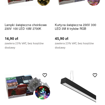
Lampki świąteczne choinkowe
Kurtyna świąteczna 230V 300
230V 100 LED 10M 2700K
LED 3M 8 trybów RGB
16,90 zł
45,90 zł
zawiera 23% VAT, bez kosztów
zawiera 23% VAT, bez kosztów
dostawy
dostawy
Do koszyka
Do koszyka
Do ulubionych
Do ulubi