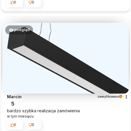
0
0
podgląd
Marcin
zweryfikowano
5
bardzo szybka realizacja zamówienia
w tym miesiącu
0
0