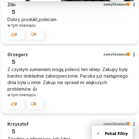
Zibi
zweryfikowano
5
Dobry produkt,polecam
w tym miesiącu
0
0
Grzegorz
zweryfikowano
5
Z czystym sumieniem mogę polecić ten sklep. Zakupy były
bardzo dokładnie zabezpieczone. Paczka już następnego
dnia była u mnie. Zakup nie sprawił mi większych
problemów. 👍️
w tym miesiącu
0
0
Krzysztof
zweryfikowano
5
Zgodnie z informacją, tak lubię.