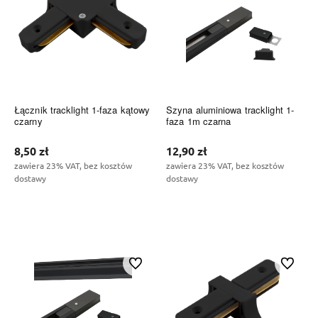
Łącznik tracklight 1-faza kątowy
Szyna aluminiowa tracklight 1-
czarny
faza 1m czarna
8,50 zł
12,90 zł
zawiera 23% VAT, bez kosztów
zawiera 23% VAT, bez kosztów
dostawy
dostawy
Do koszyka
Do koszyka
Do ulubionych
Do ulubi