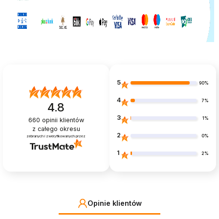
5
90%
4
7%
4.8
3
1%
660
opinii klientów
z całego okresu
2
0%
zebranych i zweryfikowanych przez
1
2%
Opinie klientów