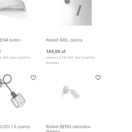
TENA beton
Kinkiet AXIL czarny
ł
165,00 zł
% VAT, bez kosztów
zawiera 23% VAT, bez kosztów
dostawy
Do ulubionych
Do ulubionych
ELUCI 1S czarny
Kinkiet BERG naturalne
drewno