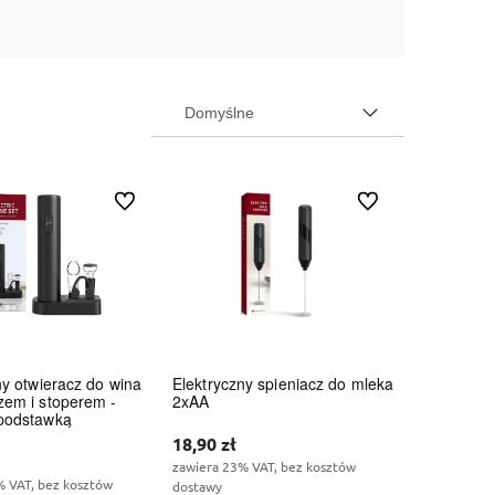
Do ulubionych
Do ulubionych
ny otwieracz do wina
Elektryczny spieniacz do mleka
zem i stoperem -
2xAA
 podstawką
19 roku, ale
Wszystkie nasze produkty są
Skorzystaj 
18,90 zł
czenie w branży
dostępne od ręki,
dlatego
dostawy
at na polskim
możesz liczyć na ekspresową
już od
300 zł
zawiera 23% VAT, bez kosztów
% VAT, bez kosztów
dostawę!
dostawy