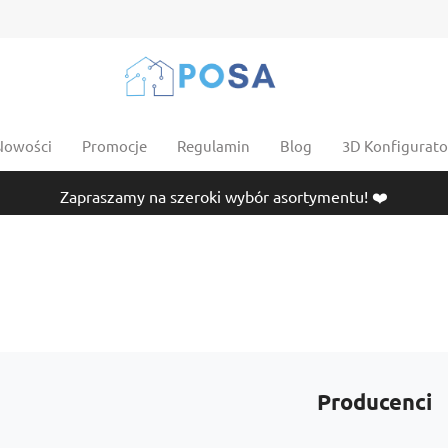
Nowości
Promocje
Regulamin
Blog
3D Konfigurator
Zapraszamy na szeroki wybór asortymentu! ❤️
Producenci