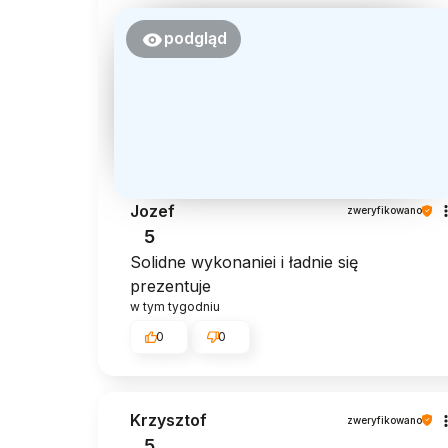
podgląd
Jozef
zweryfikowano
5
Solidne wykonaniei i ładnie się
prezentuje
w tym tygodniu
0
0
Krzysztof
zweryfikowano
5