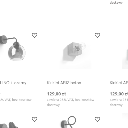
dostawy
Do koszyka
Do koszyka
Do ulubionych
Do ulubionych
ALINO 1 czarny
Kinkiet ARIZ beton
Kinkiet A
ł
129,00 zł
129,00 z
3% VAT, bez kosztów
zawiera 23% VAT, bez kosztów
zawiera 23
dostawy
dostawy
Do ulubionych
Do ulubionych