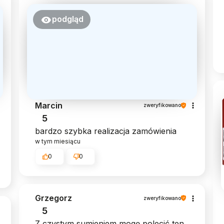
podgląd
Marcin
zweryfikowano
5
bardzo szybka realizacja zamówienia
w tym miesiącu
0
0
Grzegorz
zweryfikowano
5
Z czystym sumieniem mogę polecić ten