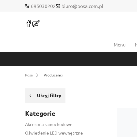
695030202
biuro@posa.com.pl
Menu
Posa
Producenci
Ukryj filtry
Kategorie
Akcesoria samochodowe
Oświetlenie LED wewnętrzne