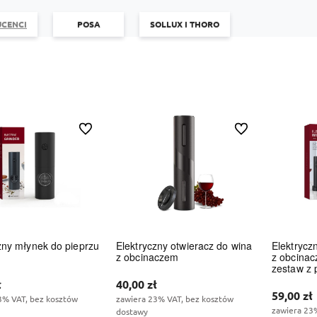
CENCI
POSA
SOLLUX I THORO
Do ulubionych
Do ulubionych
zny młynek do pieprzu
Elektryczny otwieracz do wina
Elektrycz
z obcinaczem
z obcinac
zestaw z
je cię zakup
Działamy od 20
ł
40,00 zł
mamy doświad
ch
zapraszamy
59,00 zł
od ponad 10 l
 na pewno
3% VAT, bez kosztów
zawiera 23% VAT, bez kosztów
rynku.
zawiera 23
rzystne
dostawy