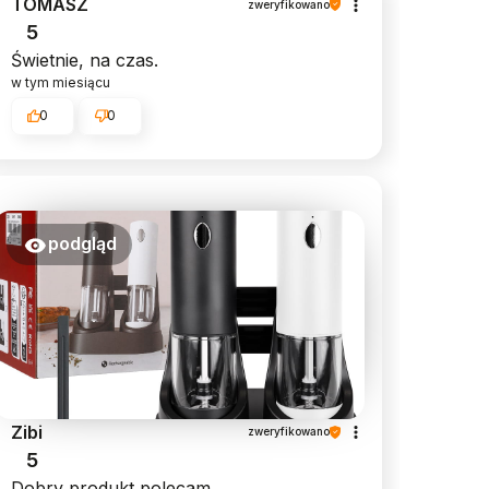
TOMASZ
zweryfikowano
5
Świetnie, na czas.
w tym miesiącu
0
0
podgląd
Zibi
zweryfikowano
5
Dobry produkt,polecam