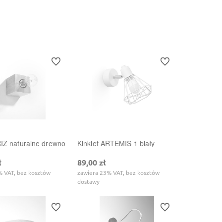
Do koszyka
Do koszyka
Do ulubionych
Do ulubionych
RIZ naturalne drewno
Kinkiet ARTEMIS 1 biały
ł
89,00 zł
% VAT, bez kosztów
zawiera 23% VAT, bez kosztów
dostawy
Do ulubionych
Do ulubionych