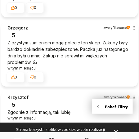
0
0
Grzegorz
zweryfikowano
5
Z czystym sumieniem mogę polecić ten sklep. Zakupy były
bardzo dokładnie zabezpieczone. Paczka już następnego
dnia była u mnie. Zakup nie sprawił mi większych
problemów. 👍️
w tym miesiącu
0
0
Krzysztof
zweryfikowano
5
Zgodnie z informacją, tak lubię.
w tym miesiącu
0
0
Strona korzysta z plików cookies w celu realizacji
usług i zgodnie z
Polityką Plików Cookies
. Możesz