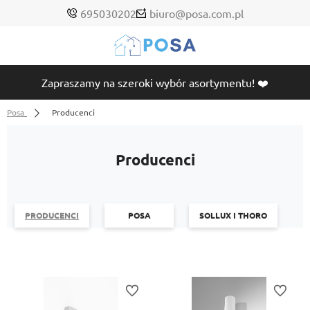
695030202
biuro@posa.com.pl
Zapraszamy na szeroki wybór asortymentu! ❤️
Posa
Producenci
Producenci
PRODUCENCI
POSA
SOLLUX I THORO
Do ulubionych
Do ulubi