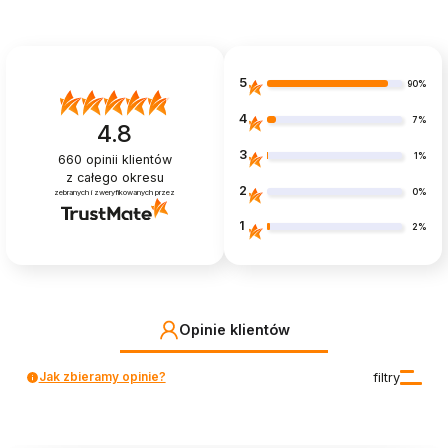
5
90%
4
7%
4.8
3
1%
660
opinii klientów
z całego okresu
2
0%
zebranych i zweryfikowanych przez
1
2%
Opinie klientów
Jak zbieramy opinie?
filtry