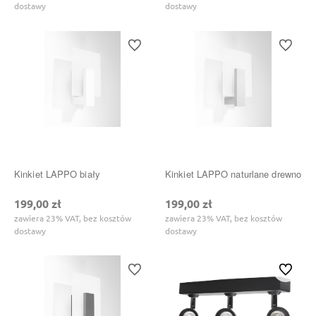
dostawy
dostawy
Do ulubionych
Do ulubi
Kinkiet LAPPO biały
Kinkiet LAPPO naturlane drewno
199,00 zł
199,00 zł
zawiera 23% VAT, bez kosztów
zawiera 23% VAT, bez kosztów
dostawy
dostawy
Do ulubionych
Do ulubi