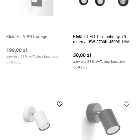
Kinkiet LAPPO wenge
Kinkiet LED Trio ruchomy x3
czarny 15W 2700K-4500K DIM
199,00 zł
50,00 zł
zawiera 23% VAT, bez kosztów
zawiera 23% VAT, bez kosztów
dostawy
dostawy
Do koszyka
Do ulubionych
Do ulubi