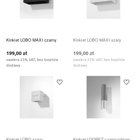
Kinkiet LOBO MAXI czarny
Kinkiet LOBO MAXI szary
199,00 zł
199,00 zł
zawiera 23% VAT, bez kosztów
zawiera 23% VAT, bez kosztów
dostawy
dostawy
Do ulubionych
Do ulubi
Kinkiet LOBO szary
Kinkiet LOOPEZ czarny/chrom