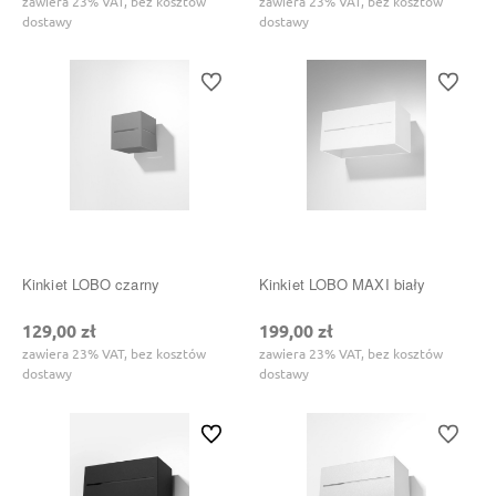
zawiera 23% VAT, bez kosztów
zawiera 23% VAT, bez kosztów
dostawy
dostawy
Do ulubionych
Do ulubi
Kinkiet LOBO czarny
Kinkiet LOBO MAXI biały
129,00 zł
199,00 zł
zawiera 23% VAT, bez kosztów
zawiera 23% VAT, bez kosztów
dostawy
dostawy
Do ulubionych
Do ulubi