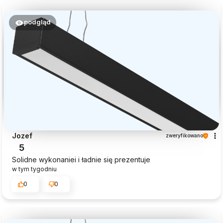
podgląd
Jozef
zweryfikowano
5
Solidne wykonaniei i ładnie się prezentuje
w tym tygodniu
0
0