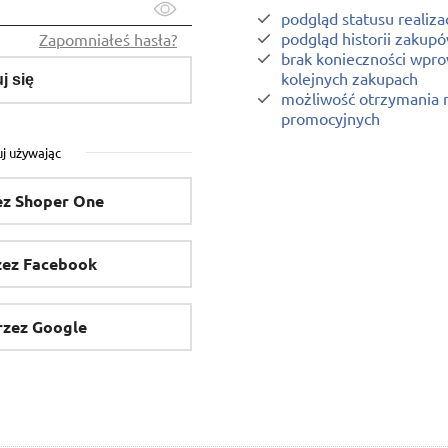
podgląd statusu realiz
podgląd historii zakup
Zapomniałeś hasła?
brak konieczności wpr
kolejnych zakupach
j się
możliwość otrzymania 
promocyjnych
j używając
zez Shoper One
rzez Facebook
przez Google