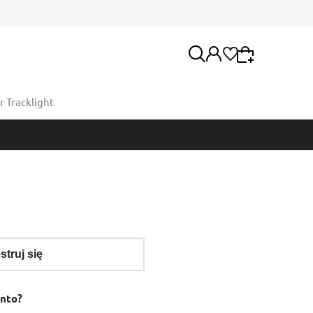
 Tracklight
Wybierz coś dla siebie z naszej aktualnej oferty
lub zaloguj się, aby przywrócić dodane produkty
Moje konto
do listy z poprzedniej sesji.
Twoje zamówienia
struj się
onto?