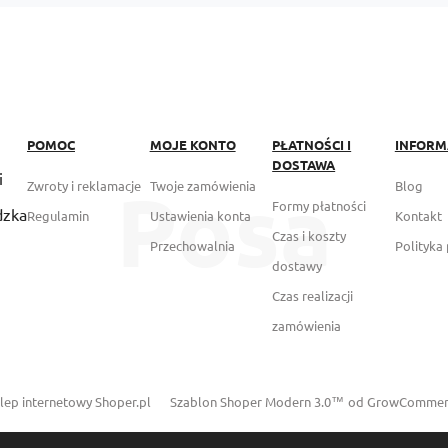
POMOC
MOJE KONTO
PŁATNOŚCI I
INFORM
DOSTAWA
i
Zwroty i reklamacje
Twoje zamówienia
Blog
Formy płatności
dzka
Regulamin
Ustawienia konta
Kontakt
Czas i koszty
Przechowalnia
Polityka
dostawy
Czas realizacji
zamówienia
lep internetowy Shoper.pl
Szablon Shoper Modern 3.0™
od GrowCommer