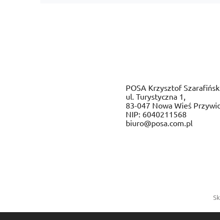
POSA Krzysztof Szarafińsk
ul. Turystyczna 1,
83-047 Nowa Wieś Przywi
NIP: 6040211568
biuro@posa.com.pl
Sk