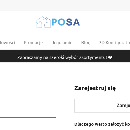
Nowości
Promocje
Regulamin
Blog
3D Konfigurator
Zapraszamy na szeroki wybór asortymentu! ❤️
Zarejestruj się
Zareje
Dlaczego warto założyć k