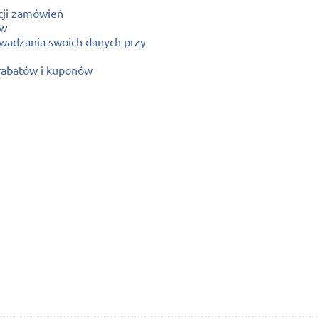
acji zamówień
ów
owadzania swoich danych przy
rabatów i kuponów