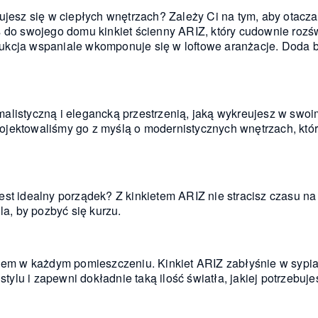
zujesz się w ciepłych wnętrzach? Zależy Ci na tym, aby otacz
ś do swojego domu kinkiet ścienny ARIZ, który cudownie rozś
kcja wspaniale wkomponuje się w loftowe aranżacje. Doda bl
malistyczną i elegancką przestrzenią, jaką wykreujesz w sw
jektowaliśmy go z myślą o modernistycznych wnętrzach, któr
st idealny porządek? Z kinkietem ARIZ nie stracisz czasu na 
la, by pozbyć się kurzu.
lem w każdym pomieszczeniu. Kinkiet ARIZ zabłyśnie w sypialni
lu i zapewni dokładnie taką ilość światła, jakiej potrzebuje