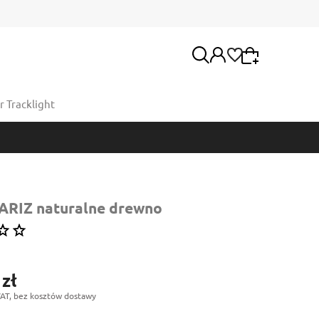
 Tracklight
Wybierz coś dla siebie z naszej aktualnej oferty
lub zaloguj się, aby przywrócić dodane produkty
Moje konto
do listy z poprzedniej sesji.
Twoje zamówienia
 ARIZ naturalne drewno
 zł
AT, bez kosztów dostawy