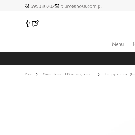
695030202
biuro@posa.com.pl
Menu
Posa
Oświetlenie LED wewnętrzne
Lampy ścienne (ki