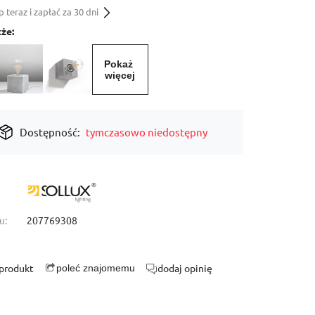
teraz i zapłać za 30 dni
że:
Pokaż 
więcej
Dostępność:
tymczasowo niedostępny
u:
207769308
 produkt
dodaj opinię
poleć znajomemu