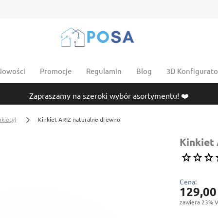
Nowości
Promocje
Regulamin
Blog
3D Konfigurator
Zapraszamy na szeroki wybór asortymentu! ❤️
nkiety)
Kinkiet ARIZ naturalne drewno
Kinkiet
Cena:
129,00
zawiera 23% V