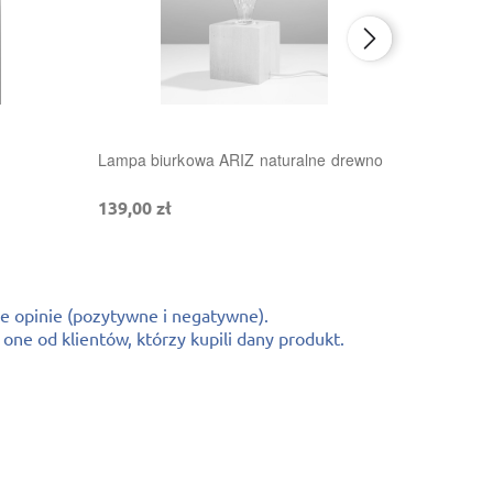
Plafon A
Lampa biurkowa ARIZ naturalne drewno
129,00 z
139,00 zł
e opinie (pozytywne i negatywne).
ne od klientów, którzy kupili dany produkt.