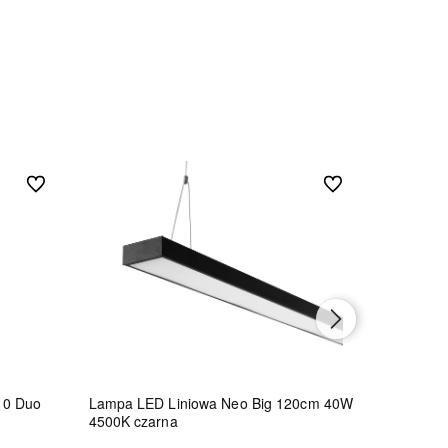
Do ulubionych
Do ulubionych
10 Duo
Lampa LED Liniowa Neo Big 120cm 40W
Lampa LE
4500K czarna
45W 4500