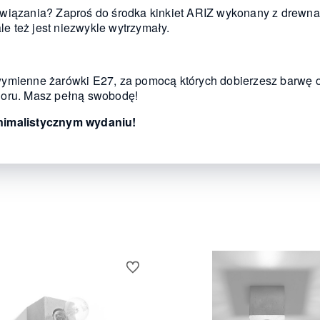
wiązania? Zaproś do środka kinkiet ARIZ wykonany z drewna.
ale też jest niezwykle wytrzymały.
wymienne żarówki E27, za pomocą których dobierzesz barwę o
loru. Masz pełną swobodę!
inimalistycznym wydaniu!
Do ulubionych