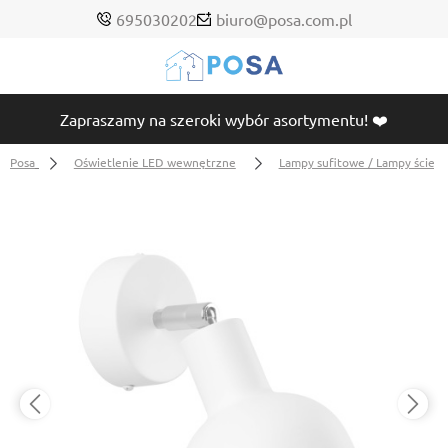
695030202
biuro@posa.com.pl
Zapraszamy na szeroki wybór asortymentu! ❤️
Posa
Oświetlenie LED wewnętrzne
Lampy sufitowe / Lampy ścien