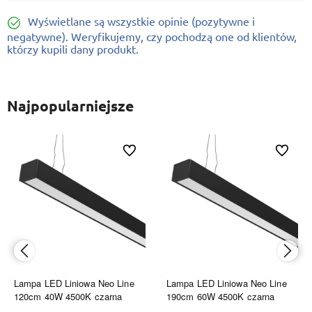
Wyświetlane są wszystkie opinie (pozytywne i
negatywne). Weryfikujemy, czy pochodzą one od klientów,
którzy kupili dany produkt.
Najpopularniejsze
ionych
Do ulubionych
Do ulubi
Lampa LED Liniowa Neo Line
Lampa LED Liniowa Neo Line
120cm 40W 4500K czarna
190cm 60W 4500K czarna