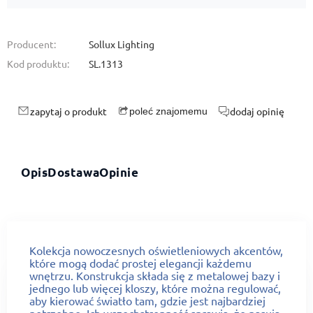
Producent:
Sollux Lighting
Kod produktu:
SL.1313
zapytaj o produkt
dodaj opinię
poleć znajomemu
Opis
Dostawa
Opinie
Kolekcja nowoczesnych oświetleniowych akcentów,
które mogą dodać prostej elegancji każdemu
wnętrzu. Konstrukcja składa się z metalowej bazy i
jednego lub więcej kloszy, które można regulować,
aby kierować światło tam, gdzie jest najbardziej
potrzebne. Ich wszechstronność sprawia, że pasują