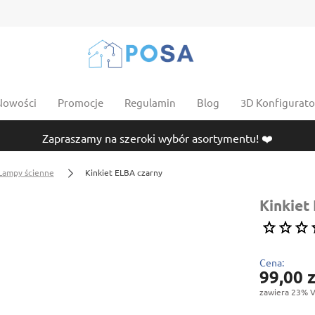
Nowości
Promocje
Regulamin
Blog
3D Konfigurator
Zapraszamy na szeroki wybór asortymentu! ❤️
Lampy ścienne
Kinkiet ELBA czarny
Kinkiet
Cena:
99,00 z
zawiera 23% V