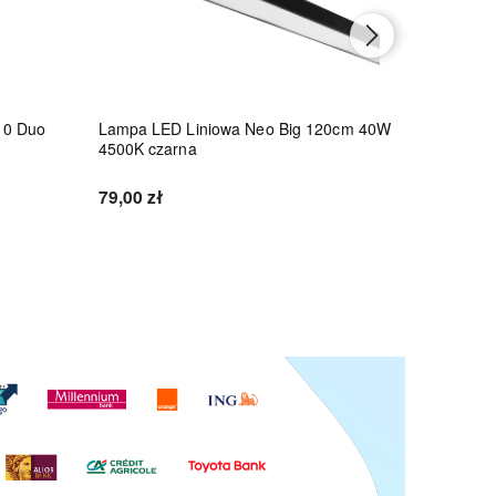
10 Duo
Lampa LED Liniowa Neo Big 120cm 40W
Lampa LE
4500K czarna
45W 4500
79,00 zł
86,10 zł
Do koszyka