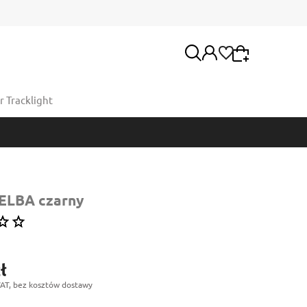
 Tracklight
Wybierz coś dla siebie z naszej aktualnej oferty
lub zaloguj się, aby przywrócić dodane produkty
Moje konto
do listy z poprzedniej sesji.
Twoje zamówienia
 ELBA czarny
ł
AT, bez kosztów dostawy