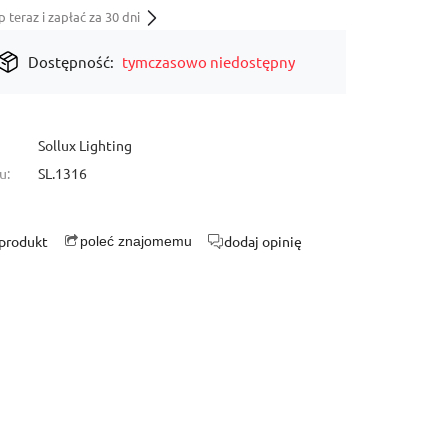
teraz i zapłać za 30 dni
Dostępność:
tymczasowo niedostępny
Sollux Lighting
u:
SL.1316
 produkt
dodaj opinię
poleć znajomemu