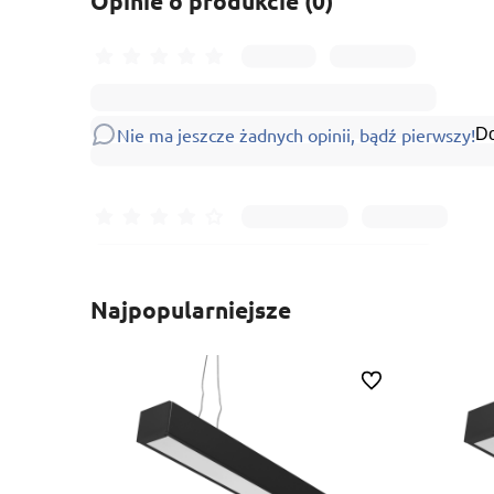
Opinie o produkcie (0)
Nie ma jeszcze żadnych opinii, bądź pierwszy!
Do
Najpopularniejsze
Do ulubionych
Do ulubionych