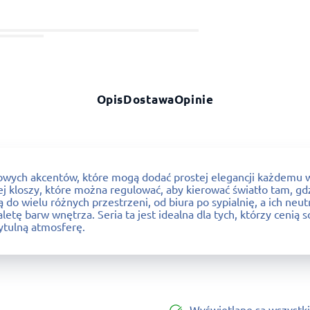
Opis
Dostawa
Opinie
wych akcentów, które mogą dodać prostej elegancji każdemu wn
j kloszy, które można regulować, aby kierować światło tam, gdzi
 do wielu różnych przestrzeni, od biura po sypialnię, a ich neu
etę barw wnętrza. Seria ta jest idealna dla tych, którzy cenią 
ytulną atmosferę.
Wyświetlane są wszystki