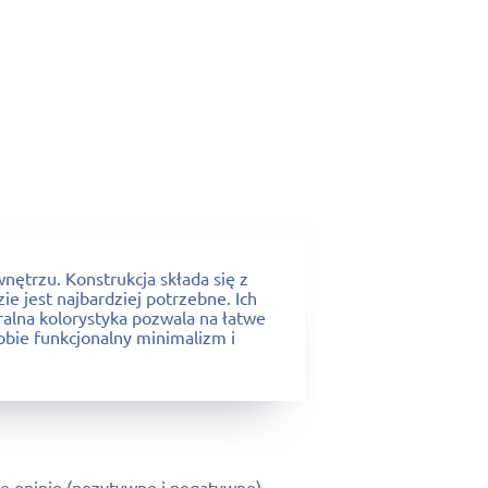
ętrzu. Konstrukcja składa się z
e jest najbardziej potrzebne. Ich
tralna kolorystyka pozwala na łatwe
sobie funkcjonalny minimalizm i
e opinie (pozytywne i negatywne).