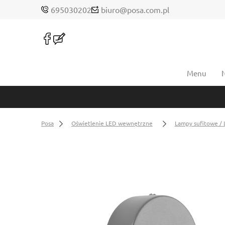
695030202
biuro@posa.com.pl
Menu
Posa
Oświetlenie LED wewnętrzne
Lampy sufitowe / 