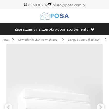
695030202
biuro@posa.com.pl
Zapraszamy na szeroki wybór asortymentu! ❤️
Posa
Oświetlenie LED wewnętrzne
Lampy ścienne (kinkiety)