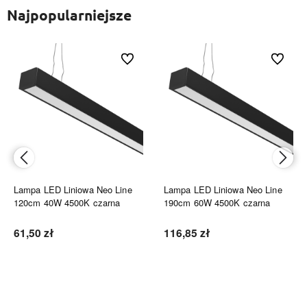
Najpopularniejsze
ionych
Do ulubionych
Do ulubi
Lampa LED Liniowa Neo Line
Lampa LED Liniowa Neo Line
120cm 40W 4500K czarna
190cm 60W 4500K czarna
61,50 zł
116,85 zł
Do koszyka
Do koszyka