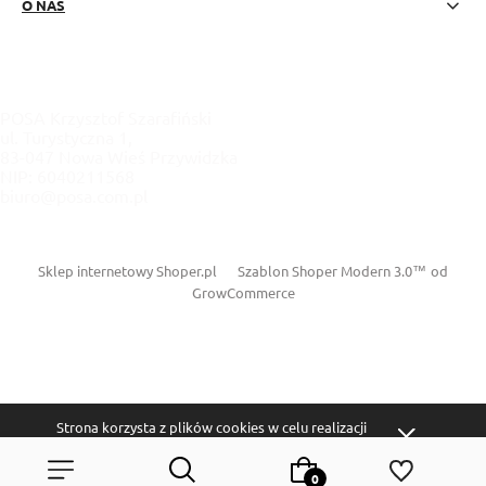
O NAS
POSA Krzysztof Szarafiński
ul. Turystyczna 1,
83-047 Nowa Wieś Przywidzka
NIP: 6040211568
biuro@posa.com.pl
Sklep internetowy Shoper.pl
Szablon Shoper Modern 3.0™
od
GrowCommerce
Strona korzysta z plików cookies w celu realizacji
usług i zgodnie z
Polityką Plików Cookies
. Możesz
określić warunki przechowywania lub dostępu do
plików cookies w Twojej przeglądarce.