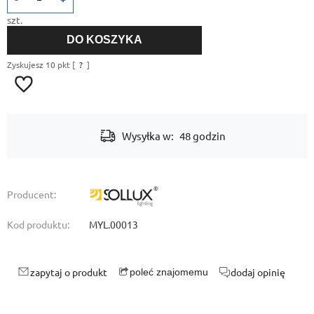
szt.
DO KOSZYKA
Zyskujesz
10
pkt [
?
]
Wysyłka w:
48 godzin
Producent:
Kod produktu:
MYL.00013
zapytaj o produkt
dodaj opinię
poleć znajomemu