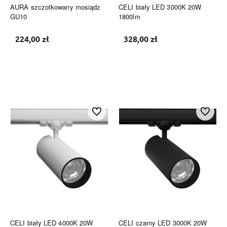
AURA szczotkowany mosiądz
CELI biały LED 3000K 20W
GU10
1800lm
224,00 zł
328,00 zł
Do koszyka
Do koszyka
Do ulubionych
Do ulubi
CELI biały LED 4000K 20W
CELI czarny LED 3000K 20W