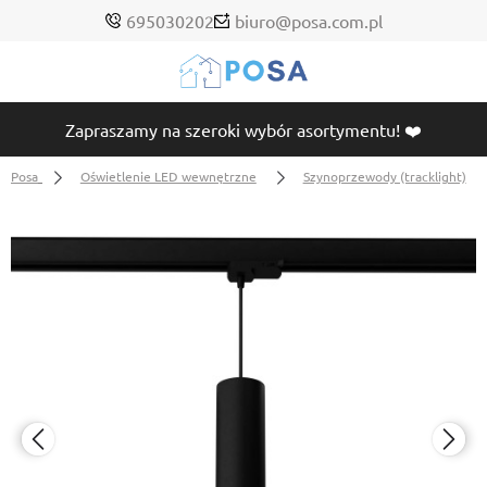
695030202
biuro@posa.com.pl
Zapraszamy na szeroki wybór asortymentu! ❤️
Posa
Oświetlenie LED wewnętrzne
Szynoprzewody (tracklight)