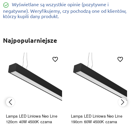
Wyświetlane są wszystkie opinie (pozytywne i
negatywne). Weryfikujemy, czy pochodzą one od klientów,
którzy kupili dany produkt.
Najpopularniejsze
ionych
Do ulubionych
Do ulubi
Lampa LED Liniowa Neo Line
Lampa LED Liniowa Neo Line
120cm 40W 4500K czarna
190cm 60W 4500K czarna