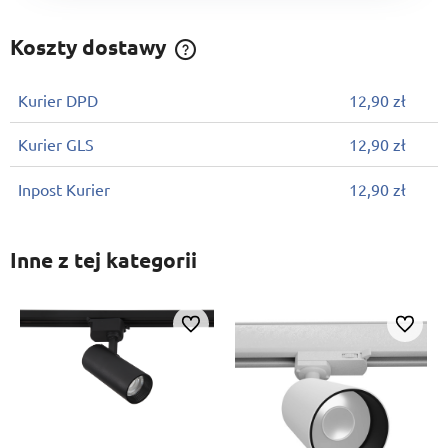
Koszty dostawy
Cena nie zawiera ewentualnych kosztów płatności
Kurier DPD
12,90 zł
Kurier GLS
12,90 zł
Inpost Kurier
12,90 zł
Inne z tej kategorii
Do ulubionych
Do ulubi