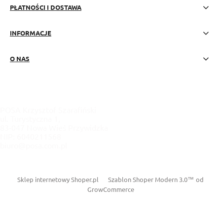
PŁATNOŚCI I DOSTAWA
INFORMACJE
O NAS
POSA Krzysztof Szarafiński
ul. Turystyczna 1,
83-047 Nowa Wieś Przywidzka
NIP: 6040211568
biuro@posa.com.pl
Sklep internetowy Shoper.pl
Szablon Shoper Modern 3.0™
od
GrowCommerce