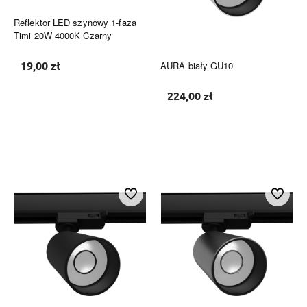
Reflektor LED szynowy 1-faza
Timi 20W 4000K Czarny
19,00 zł
AURA biały GU10
224,00 zł
Do koszyka
Do koszyka
Do ulubionych
Do ulubi