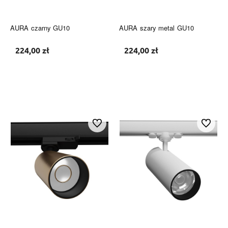
AURA czarny GU10
AURA szary metal GU10
224,00 zł
224,00 zł
Do koszyka
Do koszyka
Do ulubionych
Do ulubi