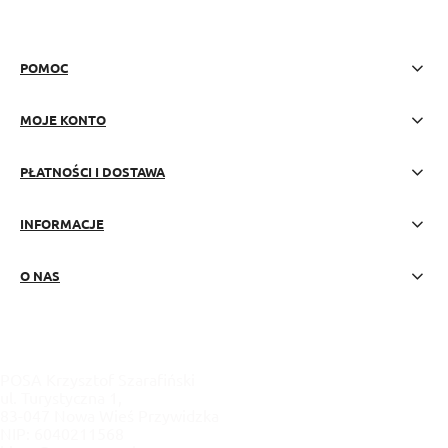
POMOC
MOJE KONTO
PŁATNOŚCI I DOSTAWA
INFORMACJE
O NAS
POSA Krzysztof Szarafiński
ul. Turystyczna 1,
83-047 Nowa Wieś Przywidzka
NIP: 6040211568