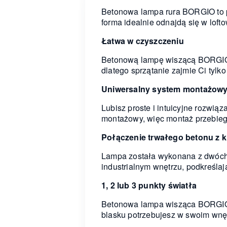
Betonowa lampa rura BORGIO to pro
forma idealnie odnajdą się w loft
Łatwa w czyszczeniu
Betonową lampę wiszącą BORGIO w
dlatego sprzątanie zajmie Ci tylko
Uniwersalny system montażow
Lubisz proste i intuicyjne rozw
montażowy, więc montaż przebiega
Połączenie trwałego betonu z k
Lampa została wykonana z dwóch m
industrialnym wnętrzu, podkreślaj
1, 2 lub 3 punkty światła
Betonowa lampa wisząca BORGIO je
blasku potrzebujesz w swoim wnętr