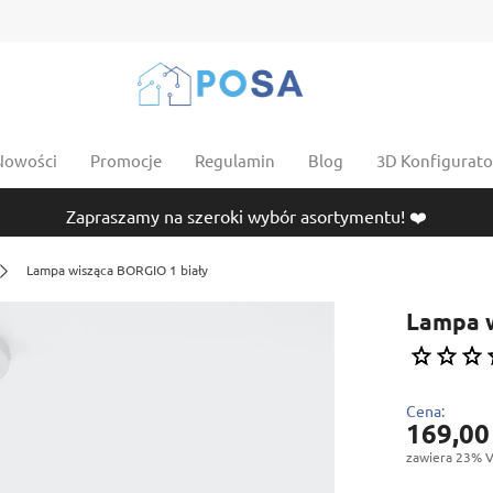
Nowości
Promocje
Regulamin
Blog
3D Konfigurator
Zapraszamy na szeroki wybór asortymentu! ❤️
Lampa wisząca BORGIO 1 biały
Lampa w
Cena:
169,00
zawiera 23% V