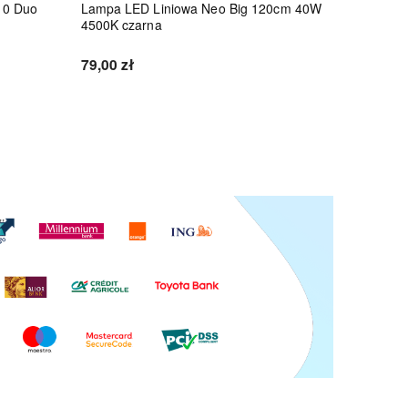
10 Duo
Lampa LED Liniowa Neo Big 120cm 40W
Lampa LE
4500K czarna
45W 4500
79,00 zł
86,10 zł
Do koszyka