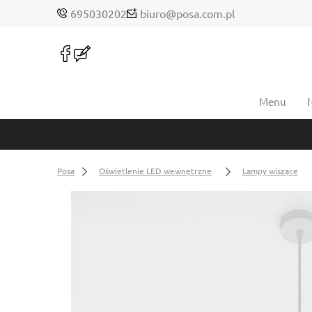
695030202
biuro@posa.com.pl
Menu
Posa
Oświetlenie LED wewnętrzne
Lampy wiszące