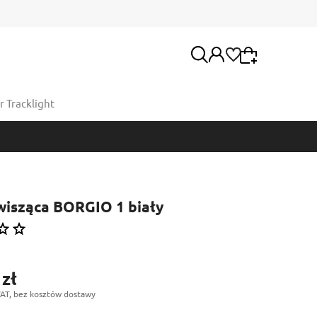
 Tracklight
Wybierz coś dla siebie z naszej aktualnej oferty
lub zaloguj się, aby przywrócić dodane produkty
Moje konto
do listy z poprzedniej sesji.
Twoje zamówienia
isząca BORGIO 1 biały
 zł
AT, bez kosztów dostawy