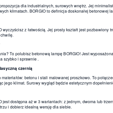
pozycja dla industrialnych, surowych wnętrz. Jej minimalisty
owych klimatach. BORGIO to definicja doskonałej betonowej la
yczyścisz z łatwością. Jej prosty kształt jest pozbawiony 
 chwilę.
y
iązania? To polubisz betonową lampę BORGIO! Jest wyposażon
 szybko i sprawnie .
lasyczną czernią
ateriałów: betonu i stali malowanej proszkowo. To połącze
ąc jego klimat. Surowy wygląd będzie estetycznym dopełnieni
st dostępna aż w 3 wariantach: z jednym, dwoma lub trzema 
zu i dobierz idealną wersję dla siebie.