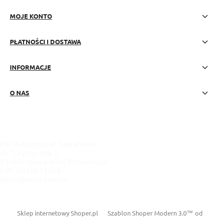
MOJE KONTO
PŁATNOŚCI I DOSTAWA
INFORMACJE
O NAS
POSA Krzysztof Szarafiński
ul. Turystyczna 1,
83-047 Nowa Wieś Przywidzka
NIP: 6040211568
biuro@posa.com.pl
Sklep internetowy Shoper.pl
Szablon Shoper Modern 3.0™
od