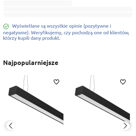
Wyświetlane są wszystkie opinie (pozytywne i
negatywne). Weryfikujemy, czy pochodzą one od klientów,
którzy kupili dany produkt.
Najpopularniejsze
ionych
Do ulubionych
Do ulubi