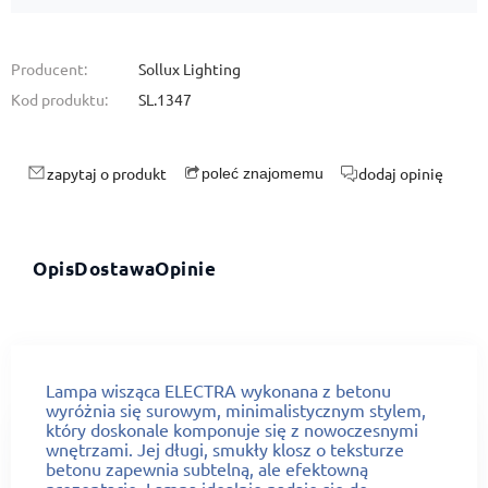
Producent:
Sollux Lighting
Kod produktu:
SL.1347
zapytaj o produkt
dodaj opinię
poleć znajomemu
Opis
Dostawa
Opinie
Lampa wisząca ELECTRA wykonana z betonu
wyróżnia się surowym, minimalistycznym stylem,
który doskonale komponuje się z nowoczesnymi
wnętrzami. Jej długi, smukły klosz o teksturze
betonu zapewnia subtelną, ale efektowną
prezentację. Lampa idealnie nadaje się do