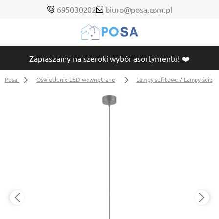
695030202
biuro@posa.com.pl
Zapraszamy na szeroki wybór asortymentu! ❤️
Posa
Oświetlenie LED wewnętrzne
Lampy sufitowe / Lampy ścien