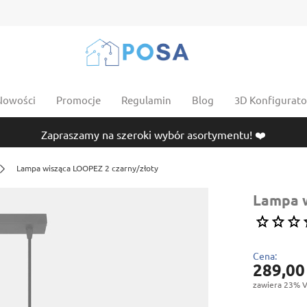
Nowości
Promocje
Regulamin
Blog
3D Konfigurator
Zapraszamy na szeroki wybór asortymentu! ❤️
Lampa wisząca LOOPEZ 2 czarny/złoty
Lampa w
Cena:
289,00
zawiera 23% V