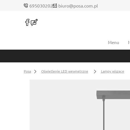
695030202
biuro@posa.com.pl
Menu
Posa
Oświetlenie LED wewnętrzne
Lampy wiszące