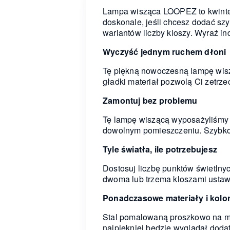
Lampa wisząca LOOPEZ to kwintese
doskonale, jeśli chcesz dodać sz
wariantów liczby kloszy. Wyraź i
Wyczyść jednym ruchem dłoni
Tę piękną nowoczesną lampę wiszą
gładki materiał pozwolą Ci zetrze
Zamontuj bez problemu
Tę lampę wiszącą wyposażyliśmy 
dowolnym pomieszczeniu. Szybko 
Tyle światła, ile potrzebujesz
Dostosuj liczbę punktów świetln
dwoma lub trzema kloszami ustawio
Ponadczasowe materiały i kolo
Stal pomalowaną proszkowo na ma
najpiękniej będzie wyglądał dodat