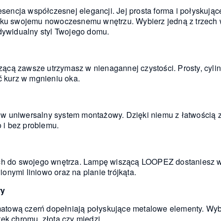
ncja współczesnej elegancji. Jej prosta forma i połyskując
yku swojemu nowoczesnemu wnętrzu. Wybierz jedną z trzech we
ndywidualny styl Twojego domu.
cą zawsze utrzymasz w nienagannej czystości. Prosty, cylin
ć kurz w mgnieniu oka.
w uniwersalny system montażowy. Dzięki niemu z łatwością
i bez problemu.
ych do swojego wnętrza. Lampę wiszącą LOOPEZ dostaniesz w 
nymi liniowo oraz na planie trójkąta.
ry
tową czerń dopełniają połyskujące metalowe elementy. Wyb
ek chromu, złota czy miedzi.