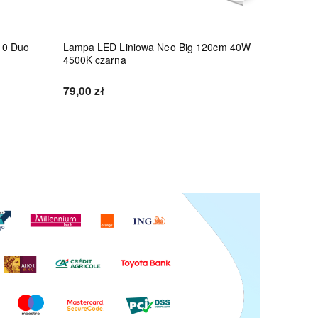
10 Duo
Lampa LED Liniowa Neo Big 120cm 40W
Lampa LE
4500K czarna
45W 4500
79,00 zł
86,10 zł
Do koszyka