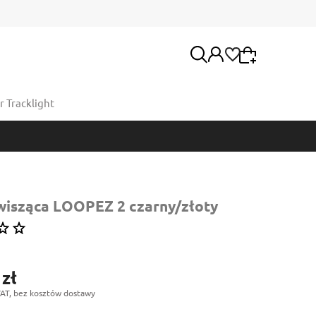
 Tracklight
Wybierz coś dla siebie z naszej aktualnej oferty
lub zaloguj się, aby przywrócić dodane produkty
Moje konto
do listy z poprzedniej sesji.
Twoje zamówienia
isząca LOOPEZ 2 czarny/złoty
 zł
AT, bez kosztów dostawy