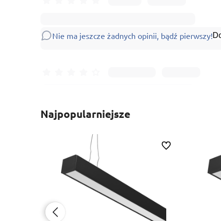
Nie ma jeszcze żadnych opinii, bądź pierwszy!
Do
Najpopularniejsze
Do ulubionych
Do ulubionych