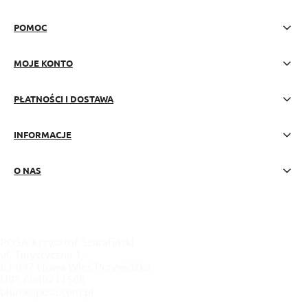
POMOC
MOJE KONTO
PŁATNOŚCI I DOSTAWA
INFORMACJE
O NAS
POSA Krzysztof Szarafiński
ul. Turystyczna 1,
83-047 Nowa Wieś Przywidzka
NIP: 6040211568
biuro@posa.com.pl