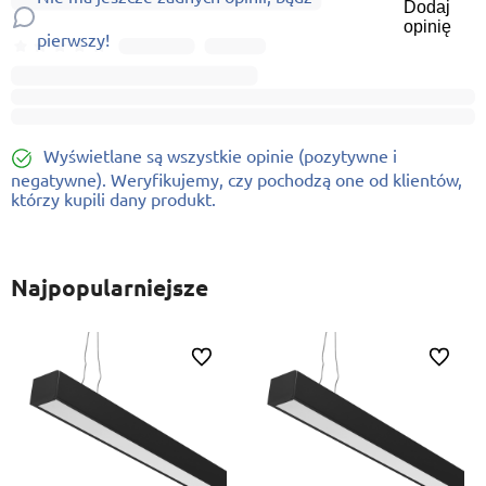
Dodaj
opinię
pierwszy!
Wyświetlane są wszystkie opinie (pozytywne i
negatywne). Weryfikujemy, czy pochodzą one od klientów,
którzy kupili dany produkt.
Najpopularniejsze
ionych
Do ulubionych
Do ulubi