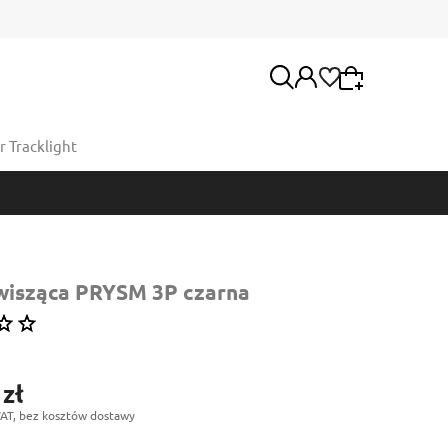
 Tracklight
Wybierz coś dla siebie z naszej aktualnej oferty
lub zaloguj się, aby przywrócić dodane produkty
Moje konto
do listy z poprzedniej sesji.
Twoje zamówienia
wisząca PRYSM 3P czarna
 zł
AT, bez kosztów dostawy