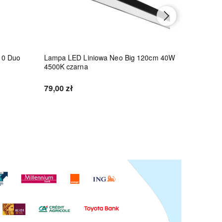
10 Duo
Lampa LED Liniowa Neo Big 120cm 40W
Lampa LE
4500K czarna
45W 4500
79,00 zł
86,10 zł
Do koszyka