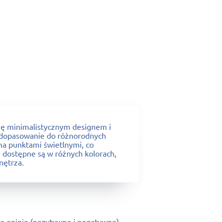
się minimalistycznym designem i
h dopasowanie do różnorodnych
ma punktami świetlnymi, co
 dostępne są w różnych kolorach,
nętrza.
e opinie (pozytywne i negatywne).