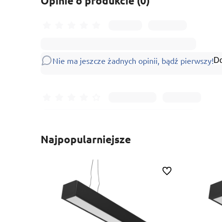
Opinie o produkcie (0)
Nie ma jeszcze żadnych opinii, bądź pierwszy!
Do
Najpopularniejsze
Do ulubionych
Do ulubionych