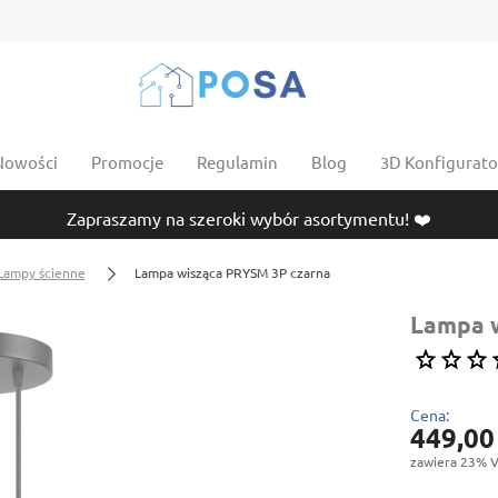
Nowości
Promocje
Regulamin
Blog
3D Konfigurator
Zapraszamy na szeroki wybór asortymentu! ❤️
Lampy ścienne
Lampa wisząca PRYSM 3P czarna
Lampa 
Cena:
449,00
zawiera 23% V