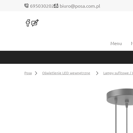
695030202
biuro@posa.com.pl
Menu
Posa
Oświetlenie LED wewnętrzne
Lampy sufitowe / 