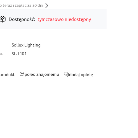
teraz i zapłać za 30 dni
Dostępność:
tymczasowo niedostępny
Sollux Lighting
u:
SL.1401
 produkt
dodaj opinię
poleć znajomemu