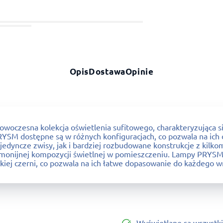
Opis
Dostawa
Opinie
owoczesna kolekcja oświetlenia sufitowego, charakteryzująca 
RYSM dostępne są w różnych konfiguracjach, co pozwala na ic
edyncze zwisy, jak i bardziej rozbudowane konstrukcje z kilko
rmonijnej kompozycji świetlnej w pomieszczeniu. Lampy PRYSM
ckiej czerni, co pozwala na ich łatwe dopasowanie do każdego w
Wyświetlane są wszystki