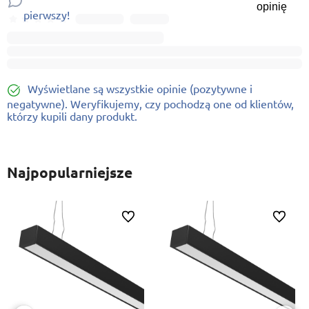
opinię
pierwszy!
Wyświetlane są wszystkie opinie (pozytywne i
negatywne). Weryfikujemy, czy pochodzą one od klientów,
którzy kupili dany produkt.
Najpopularniejsze
ionych
Do ulubionych
Do ulubi