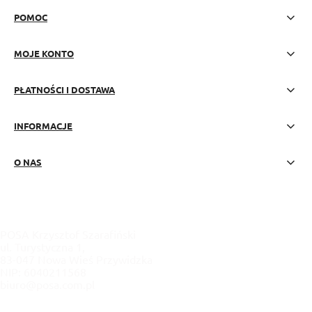
POMOC
MOJE KONTO
PŁATNOŚCI I DOSTAWA
INFORMACJE
O NAS
POSA Krzysztof Szarafiński
ul. Turystyczna 1,
83-047 Nowa Wieś Przywidzka
NIP: 6040211568
biuro@posa.com.pl