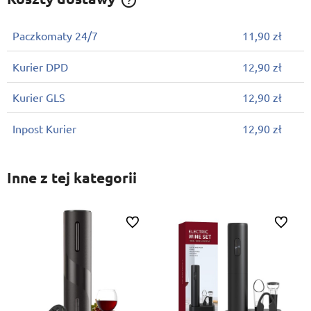
Cena nie zawiera ewentualnych kosztów płatności
Paczkomaty 24/7
11,90 zł
Kurier DPD
12,90 zł
Kurier GLS
12,90 zł
Inpost Kurier
12,90 zł
Inne z tej kategorii
Do ulubionych
Do ulubi