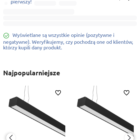
pierwszy!
Wyświetlane są wszystkie opinie (pozytywne i
negatywne). Weryfikujemy, czy pochodzą one od klientów,
którzy kupili dany produkt.
Najpopularniejsze
ionych
Do ulubionych
Do ulubi