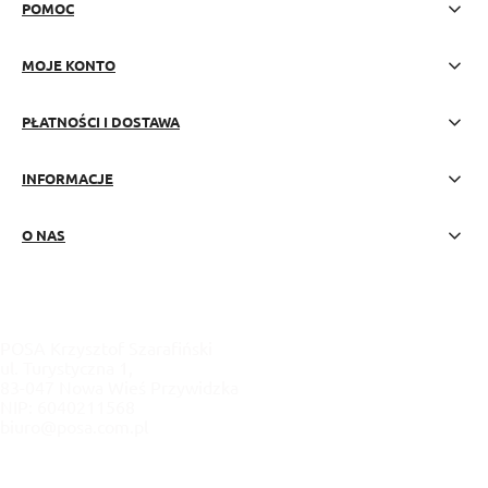
POMOC
MOJE KONTO
PŁATNOŚCI I DOSTAWA
INFORMACJE
O NAS
POSA Krzysztof Szarafiński
ul. Turystyczna 1,
83-047 Nowa Wieś Przywidzka
NIP: 6040211568
biuro@posa.com.pl