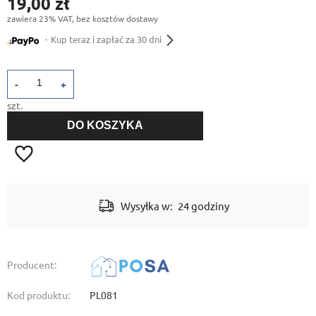
19,00 zł
zawiera 23% VAT, bez kosztów dostawy
・Kup teraz i zapłać za 30 dni
-
+
szt.
DO KOSZYKA
Wysyłka w:
24 godziny
Producent:
Kod produktu:
PL081