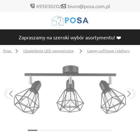
695030202
biuro@posa.com.pl
Zapraszamy na szeroki wybór asortymentu! ❤️
Posa
Oświetlenie LED wewnętrzne
Lampy sufitowe i plafony