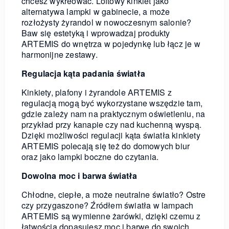
chcesz wykreować. Loftowy kinkiet jako
alternatywa lampki w gabinecie, a może
rozłożysty żyrandol w nowoczesnym salonie?
Baw się estetyką i wprowadzaj produkty
ARTEMIS do wnętrza w pojedynkę lub łącz je w
harmonijne zestawy.
Regulacja kąta padania światła
Kinkiety, plafony i żyrandole ARTEMIS z
regulacją mogą być wykorzystane wszędzie tam,
gdzie zależy nam na praktycznym oświetleniu, na
przykład przy kanapie czy nad kuchenną wyspą.
Dzięki możliwości regulacji kąta światła kinkiety
ARTEMIS polecają się też do domowych biur
oraz jako lampki boczne do czytania.
Dowolna moc i barwa światła
Chłodne, ciepłe, a może neutralne światło? Ostre
czy przygaszone? Źródłem światła w lampach
ARTEMIS są wymienne żarówki, dzięki czemu z
łatwością dopasujesz moc i barwę do swoich