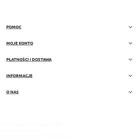
polityce prywatności
POMOC
MOJE KONTO
PŁATNOŚCI I DOSTAWA
INFORMACJE
O NAS
POSA Krzysztof Szarafiński
ul. Turystyczna 1,
83-047 Nowa Wieś Przywidzka