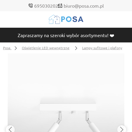
695030202
biuro@posa.com.pl
Zapraszamy na szeroki wybór asortymentu! ❤️
Posa
Oświetlenie LED wewnętrzne
Lampy sufitowe i plafony