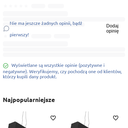
Nie ma jeszcze żadnych opinii, bądź
Dodaj
opinię
pierwszy!
Wyświetlane są wszystkie opinie (pozytywne i
negatywne). Weryfikujemy, czy pochodzą one od klientów,
którzy kupili dany produkt.
Najpopularniejsze
ionych
Do ulubionych
Do ulubi