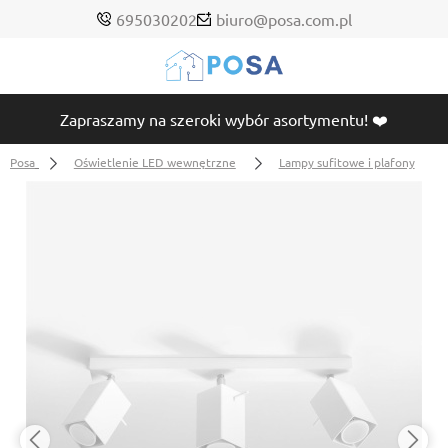
695030202
biuro@posa.com.pl
Zapraszamy na szeroki wybór asortymentu! ❤️
Posa
Oświetlenie LED wewnętrzne
Lampy sufitowe i plafony