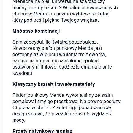
Nienachalna biel, uniwersalna szarość czy
mocny, czarny akcent? W palecie nowoczesnych
plafonów Merida na pewno wybierzesz kolor,
który podkreśli piękno Twojego wnętrza.
Mnóstwo kombinacji
Sam zdecyduj, ile światła potrzebujesz.
Nowoczesny plafon punktowy Merida jest
dostępny aż w pięciu wariantach: z dwoma,
trzema, czterema lub sześcioma spotami
ustawionymi liniowo, bądź czterema na planie
kwadratu.
Klasyczny kształt i trwałe materiały
Plafon punktowy Merida wykonaliśmy ze stali i
pomalowaliśmy go proszkowo. Na pewno posłuży
Ci przez wiele lat. Z kolei jego ponadczasowy
design sprawi, że przez ten czas nie wyjdzie z
mody.
Prosty natynkowy montaż