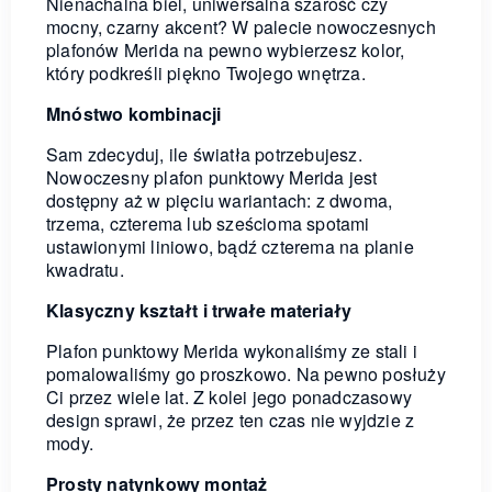
Nienachalna biel, uniwersalna szarość czy
mocny, czarny akcent? W palecie nowoczesnych
plafonów Merida na pewno wybierzesz kolor,
który podkreśli piękno Twojego wnętrza.
Mnóstwo kombinacji
Sam zdecyduj, ile światła potrzebujesz.
Nowoczesny plafon punktowy Merida jest
dostępny aż w pięciu wariantach: z dwoma,
trzema, czterema lub sześcioma spotami
ustawionymi liniowo, bądź czterema na planie
kwadratu.
Klasyczny kształt i trwałe materiały
Plafon punktowy Merida wykonaliśmy ze stali i
pomalowaliśmy go proszkowo. Na pewno posłuży
Ci przez wiele lat. Z kolei jego ponadczasowy
design sprawi, że przez ten czas nie wyjdzie z
mody.
Prosty natynkowy montaż