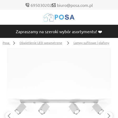
695030202
biuro@posa.com.pl
Zapraszamy na szeroki wybór asortymentu! ❤️
Posa
Oświetlenie LED wewnętrzne
Lampy sufitowe i plafony