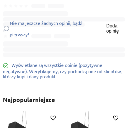
Nie ma jeszcze żadnych opinii, bądź
Dodaj
opinię
pierwszy!
Wyświetlane są wszystkie opinie (pozytywne i
negatywne). Weryfikujemy, czy pochodzą one od klientów,
którzy kupili dany produkt.
Najpopularniejsze
ionych
Do ulubionych
Do ulubi