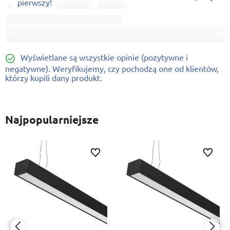
pierwszy!
Wyświetlane są wszystkie opinie (pozytywne i
negatywne). Weryfikujemy, czy pochodzą one od klientów,
którzy kupili dany produkt.
Najpopularniejsze
ionych
Do ulubionych
Do ulubi