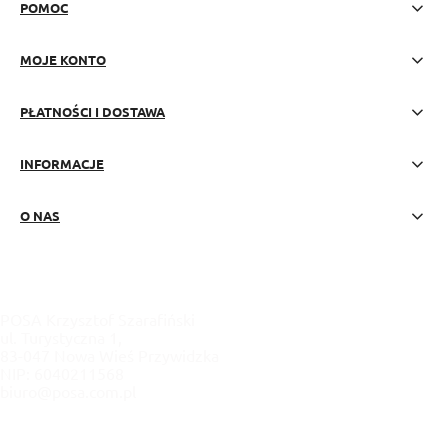
POMOC
MOJE KONTO
PŁATNOŚCI I DOSTAWA
INFORMACJE
O NAS
POSA Krzysztof Szarafiński
ul. Turystyczna 1,
83-047 Nowa Wieś Przywidzka
NIP: 6040211568
biuro@posa.com.pl