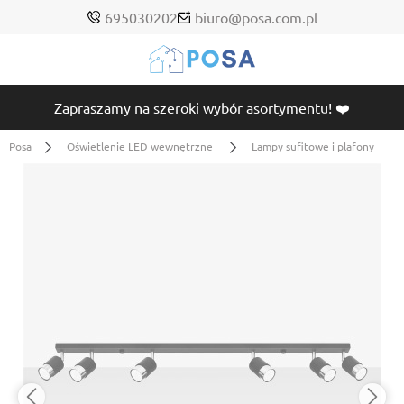
695030202
biuro@posa.com.pl
Zapraszamy na szeroki wybór asortymentu! ❤️
Posa
Oświetlenie LED wewnętrzne
Lampy sufitowe i plafony