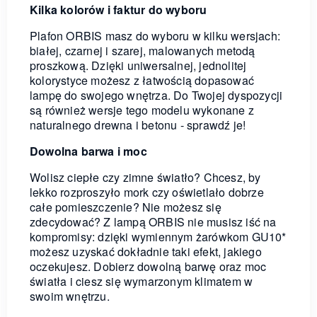
Kilka kolorów i faktur do wyboru
Plafon ORBIS masz do wyboru w kilku wersjach:
białej, czarnej i szarej, malowanych metodą
proszkową. Dzięki uniwersalnej, jednolitej
kolorystyce możesz z łatwością dopasować
lampę do swojego wnętrza. Do Twojej dyspozycji
są również wersje tego modelu wykonane z
naturalnego drewna i betonu - sprawdź je!
Dowolna barwa i moc
Wolisz ciepłe czy zimne światło? Chcesz, by
lekko rozproszyło mork czy oświetlało dobrze
całe pomieszczenie? Nie możesz się
zdecydować? Z lampą ORBIS nie musisz iść na
kompromisy: dzięki wymiennym żarówkom GU10*
możesz uzyskać dokładnie taki efekt, jakiego
oczekujesz. Dobierz dowolną barwę oraz moc
światła i ciesz się wymarzonym klimatem w
swoim wnętrzu.