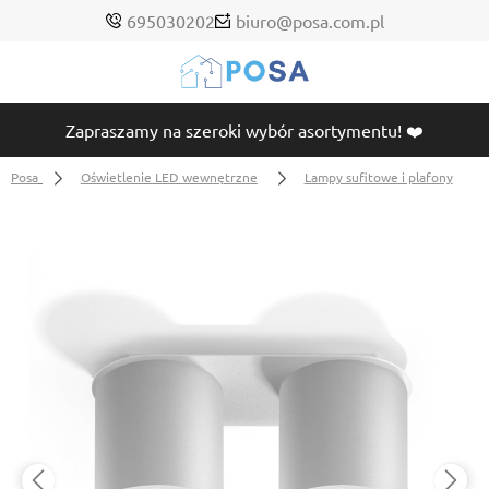
695030202
biuro@posa.com.pl
Zapraszamy na szeroki wybór asortymentu! ❤️
Posa
Oświetlenie LED wewnętrzne
Lampy sufitowe i plafony