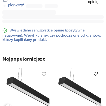
opinię
pierwszy!
Wyświetlane są wszystkie opinie (pozytywne i
negatywne). Weryfikujemy, czy pochodzą one od klientów,
którzy kupili dany produkt.
Najpopularniejsze
ionych
Do ulubionych
Do ulubi