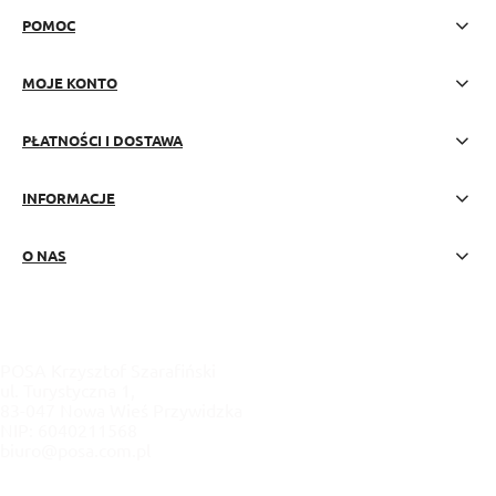
POMOC
MOJE KONTO
PŁATNOŚCI I DOSTAWA
INFORMACJE
O NAS
POSA Krzysztof Szarafiński
ul. Turystyczna 1,
83-047 Nowa Wieś Przywidzka
NIP: 6040211568
biuro@posa.com.pl