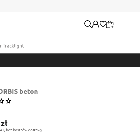
 Tracklight
Wybierz coś dla siebie z naszej aktualnej oferty
lub zaloguj się, aby przywrócić dodane produkty
Moje konto
do listy z poprzedniej sesji.
Twoje zamówienia
ORBIS beton
 zł
AT, bez kosztów dostawy