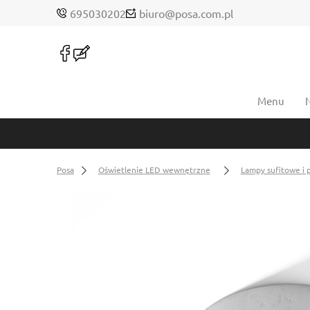
695030202
biuro@posa.com.pl
Menu
Posa
Oświetlenie LED wewnętrzne
Lampy sufitowe i 