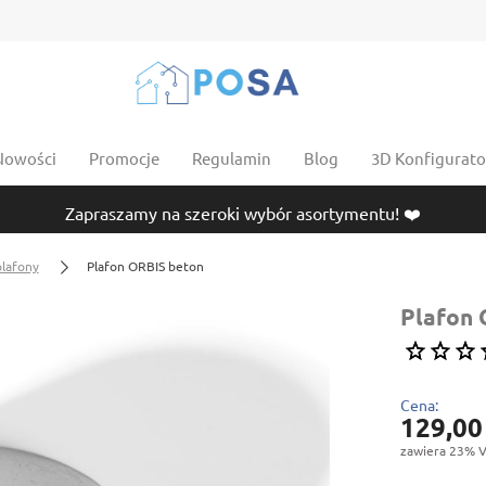
Nowości
Promocje
Regulamin
Blog
3D Konfigurator
Zapraszamy na szeroki wybór asortymentu! ❤️
plafony
Plafon ORBIS beton
Plafon 
Cena:
129,00
zawiera 23% V