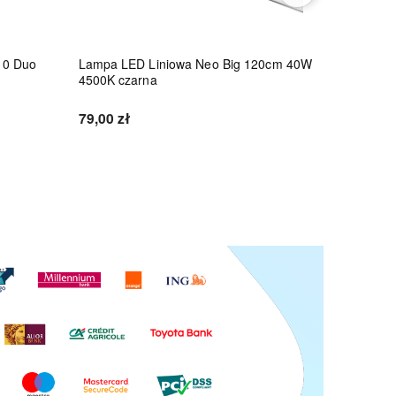
10 Duo
Lampa LED Liniowa Neo Big 120cm 40W
Lampa LE
4500K czarna
45W 4500
79,00 zł
86,10 zł
Do koszyka