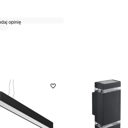
daj opinię
Do ulubionych