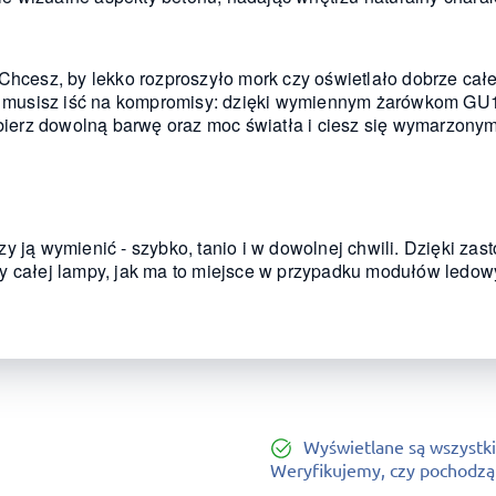
 Chcesz, by lekko rozproszyło mork czy oświetlało dobrze ca
musisz iść na kompromisy: dzięki wymiennym żarówkom GU1
Dobierz dowolną barwę oraz moc światła i ciesz się wymarzon
zy ją wymienić - szybko, tanio i w dowolnej chwili. Dzięki 
ny całej lampy, jak ma to miejsce w przypadku modułów ledo
Wyświetlane są wszystki
Weryfikujemy, czy pochodzą o