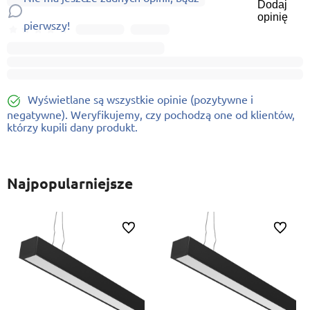
Dodaj
opinię
pierwszy!
Wyświetlane są wszystkie opinie (pozytywne i
negatywne). Weryfikujemy, czy pochodzą one od klientów,
którzy kupili dany produkt.
Najpopularniejsze
ionych
Do ulubionych
Do ulubi