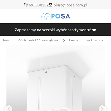
695030202
biuro@posa.com.pl
Zapraszamy na szeroki wybór asortymentu! ❤️
Posa
Oświetlenie LED wewnętrzne
Lampy sufitowe i plafony