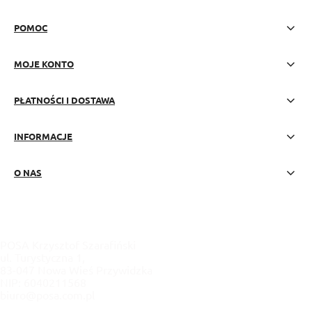
POMOC
MOJE KONTO
PŁATNOŚCI I DOSTAWA
INFORMACJE
O NAS
POSA Krzysztof Szarafiński
ul. Turystyczna 1,
83-047 Nowa Wieś Przywidzka
NIP: 6040211568
biuro@posa.com.pl