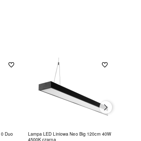
Do ulubionych
Do ulubionych
10 Duo
Lampa LED Liniowa Neo Big 120cm 40W
Lampa LE
4500K czarna
45W 4500