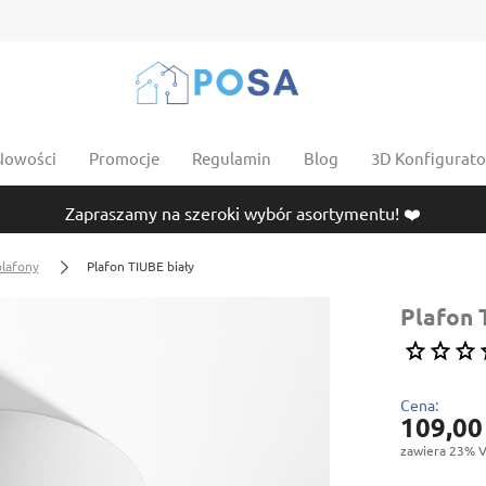
Nowości
Promocje
Regulamin
Blog
3D Konfigurator
Zapraszamy na szeroki wybór asortymentu! ❤️
plafony
Plafon TIUBE biały
Plafon 
Cena:
109,00
zawiera 23% V