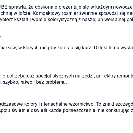
IUBE sprawia, że doskonale prezentuje się w każdym nowocz
kuchnię w lofcie. Kompaktowy rozmiar świetnie sprawdzi się na
ybierz kształt i wersję kolorystyczną z naszej uniwersalnej pa
e
rków, w których mógłby zbierać się kurz. Dzięki temu wystar
e potrzebujesz specjalistycznych narzędzi, ani ekipy remont
 szybko, łatwo i bez problemu.
nadczasowe kolory i nienachalne wzornictwo. To znaki szcze
spotu świetnie oświetli każde pomieszczenie, nie konkurując