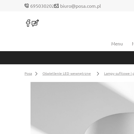
695030202
biuro@posa.com.pl
Menu
Posa
Oświetlenie LED wewnętrzne
Lampy sufitowe i 