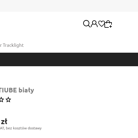
 Tracklight
Wybierz coś dla siebie z naszej aktualnej oferty
lub zaloguj się, aby przywrócić dodane produkty
Moje konto
do listy z poprzedniej sesji.
Twoje zamówienia
TIUBE biały
 zł
AT, bez kosztów dostawy