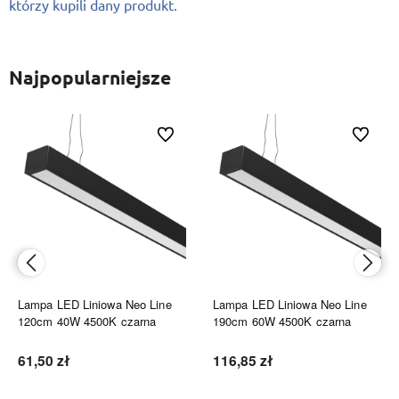
którzy kupili dany produkt.
Najpopularniejsze
ionych
Do ulubionych
Do ulubi
Lampa LED Liniowa Neo Line
Lampa LED Liniowa Neo Line
120cm 40W 4500K czarna
190cm 60W 4500K czarna
61,50 zł
116,85 zł