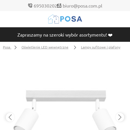
695030202
biuro@posa.com.pl
Zapraszamy na szeroki wybór asortymentu! ❤️
Posa
Oświetlenie LED wewnętrzne
Lampy sufitowe i plafony