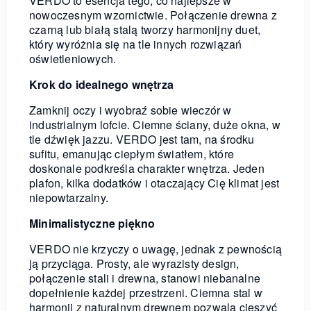
VERDO to esencja tego, co najlepsze w
nowoczesnym wzornictwie. Połączenie drewna z
czarną lub białą stalą tworzy harmonijny duet,
który wyróżnia się na tle innych rozwiązań
oświetleniowych.
Krok do idealnego wnętrza
Zamknij oczy i wyobraź sobie wieczór w
industrialnym lofcie. Ciemne ściany, duże okna, w
tle dźwięk jazzu. VERDO jest tam, na środku
sufitu, emanując ciepłym światłem, które
doskonale podkreśla charakter wnętrza. Jeden
plafon, kilka dodatków i otaczający Cię klimat jest
niepowtarzalny.
Minimalistyczne piękno
VERDO nie krzyczy o uwagę, jednak z pewnością
ją przyciąga. Prosty, ale wyrazisty design,
połączenie stali i drewna, stanowi niebanalne
dopełnienie każdej przestrzeni. Ciemna stal w
harmonii z naturalnym drewnem pozwala cieszyć