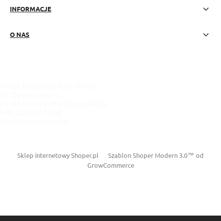
INFORMACJE
O NAS
POSA Krzysztof Szarafiński
ul. Turystyczna 1,
83-047 Nowa Wieś Przywidzka
NIP: 6040211568
biuro@posa.com.pl
Sklep internetowy Shoper.pl
Szablon Shoper Modern 3.0™
od
GrowCommerce