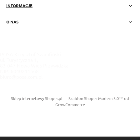
INFORMACJE
O NAS
POSA Krzysztof Szarafiński
ul. Turystyczna 1,
83-047 Nowa Wieś Przywidzka
NIP: 6040211568
biuro@posa.com.pl
Sklep internetowy Shoper.pl
Szablon Shoper Modern 3.0™
od
GrowCommerce