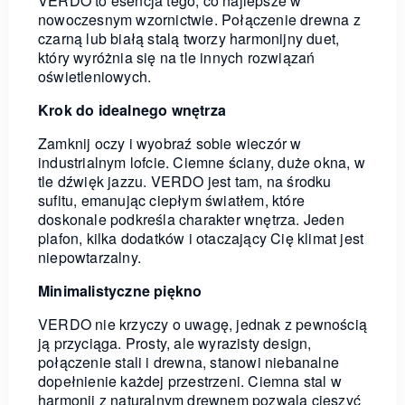
VERDO to esencja tego, co najlepsze w
nowoczesnym wzornictwie. Połączenie drewna z
czarną lub białą stalą tworzy harmonijny duet,
który wyróżnia się na tle innych rozwiązań
oświetleniowych.
Krok do idealnego wnętrza
Zamknij oczy i wyobraź sobie wieczór w
industrialnym lofcie. Ciemne ściany, duże okna, w
tle dźwięk jazzu. VERDO jest tam, na środku
sufitu, emanując ciepłym światłem, które
doskonale podkreśla charakter wnętrza. Jeden
plafon, kilka dodatków i otaczający Cię klimat jest
niepowtarzalny.
Minimalistyczne piękno
VERDO nie krzyczy o uwagę, jednak z pewnością
ją przyciąga. Prosty, ale wyrazisty design,
połączenie stali i drewna, stanowi niebanalne
dopełnienie każdej przestrzeni. Ciemna stal w
harmonii z naturalnym drewnem pozwala cieszyć