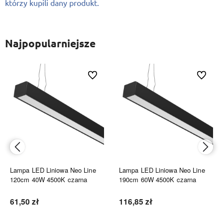
którzy kupili dany produkt.
Najpopularniejsze
ionych
Do ulubionych
Do ulubi
Lampa LED Liniowa Neo Line
Lampa LED Liniowa Neo Line
120cm 40W 4500K czarna
190cm 60W 4500K czarna
61,50 zł
116,85 zł