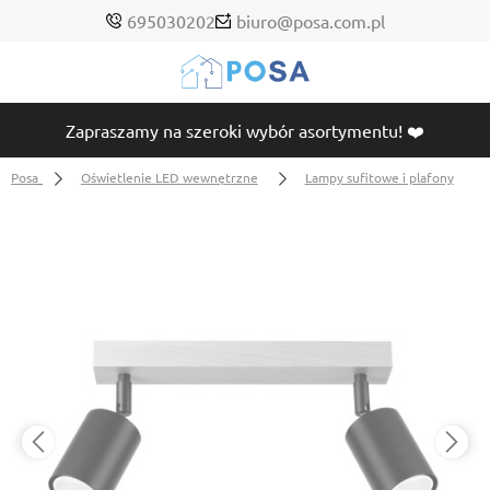
695030202
biuro@posa.com.pl
Zapraszamy na szeroki wybór asortymentu! ❤️
Posa
Oświetlenie LED wewnętrzne
Lampy sufitowe i plafony