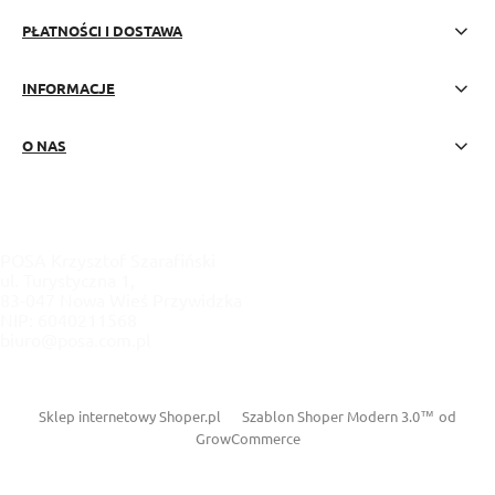
PŁATNOŚCI I DOSTAWA
INFORMACJE
O NAS
POSA Krzysztof Szarafiński
ul. Turystyczna 1,
83-047 Nowa Wieś Przywidzka
NIP: 6040211568
biuro@posa.com.pl
Sklep internetowy Shoper.pl
Szablon Shoper Modern 3.0™
od
GrowCommerce