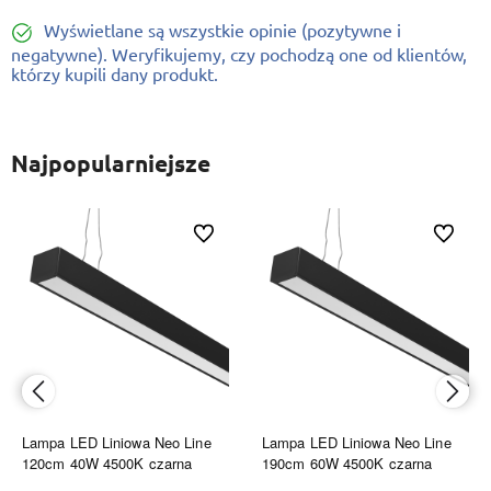
Wyświetlane są wszystkie opinie (pozytywne i
negatywne). Weryfikujemy, czy pochodzą one od klientów,
którzy kupili dany produkt.
Najpopularniejsze
ionych
Do ulubionych
Do ulubi
Lampa LED Liniowa Neo Line
Lampa LED Liniowa Neo Line
120cm 40W 4500K czarna
190cm 60W 4500K czarna