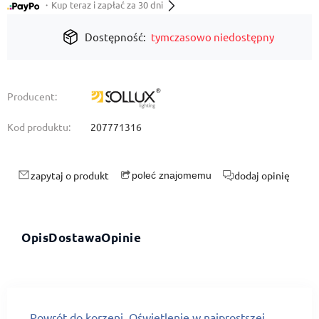
・Kup teraz i zapłać za 30 dni
Dostępność:
tymczasowo niedostępny
Producent:
Kod produktu:
207771316
zapytaj o produkt
dodaj opinię
poleć znajomemu
Opis
Dostawa
Opinie
Powrót do korzeni. Oświetlenie w najprostszej,