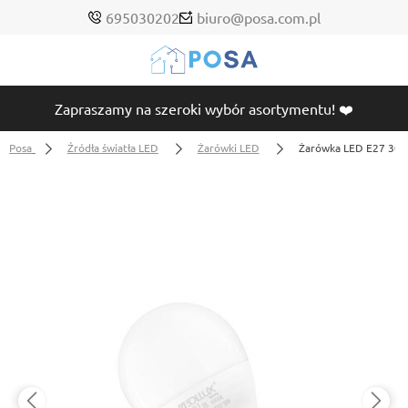
695030202
biuro@posa.com.pl
Zapraszamy na szeroki wybór asortymentu! ❤️
Posa
Źródła światła LED
Żarówki LED
Żarówka LED E27 30