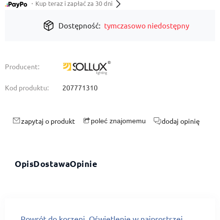
・Kup teraz i zapłać za 30 dni
Dostępność:
tymczasowo niedostępny
Producent:
Kod produktu:
207771310
zapytaj o produkt
dodaj opinię
poleć znajomemu
Opis
Dostawa
Opinie
Powrót do korzeni. Oświetlenie w najprostszej,