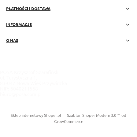
PŁATNOŚCI I DOSTAWA
INFORMACJE
O NAS
POSA Krzysztof Szarafiński
ul. Turystyczna 1,
83-047 Nowa Wieś Przywidzka
NIP: 6040211568
biuro@posa.com.pl
Sklep internetowy Shoper.pl
Szablon Shoper Modern 3.0™
od
GrowCommerce