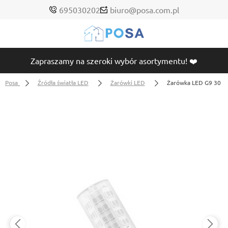
695030202
biuro@posa.com.pl
Zapraszamy na szeroki wybór asortymentu! ❤️
Posa
Źródła światła LED
Żarówki LED
Żarówka LED G9 300