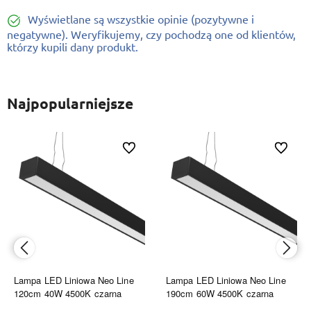
Wyświetlane są wszystkie opinie (pozytywne i
negatywne). Weryfikujemy, czy pochodzą one od klientów,
którzy kupili dany produkt.
Najpopularniejsze
ionych
Do ulubionych
Do ulubi
Lampa LED Liniowa Neo Line
Lampa LED Liniowa Neo Line
120cm 40W 4500K czarna
190cm 60W 4500K czarna