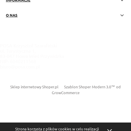
O NAS
POSA Krzysztof Szarafiński
ul. Turystyczna 1,
83-047 Nowa Wieś Przywidzka
NIP: 6040211568
biuro@posa.com.pl
Sklep internetowy Shoper.pl
Szablon Shoper Modern 3.0™
od
GrowCommerce
Strona korzysta z plików cookies w celu realizacji