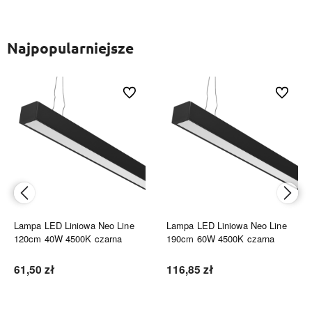
Najpopularniejsze
ionych
Do ulubionych
Do ulubi
Lampa LED Liniowa Neo Line
Lampa LED Liniowa Neo Line
120cm 40W 4500K czarna
190cm 60W 4500K czarna
61,50 zł
116,85 zł