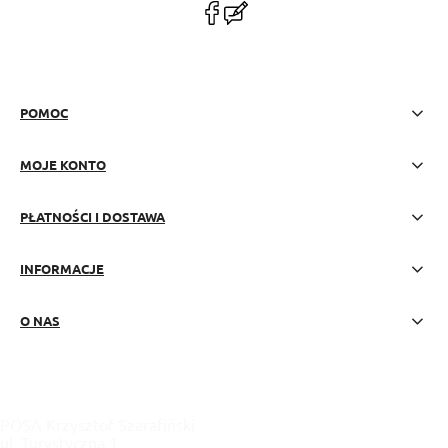
polityce prywatności
POMOC
MOJE KONTO
PŁATNOŚCI I DOSTAWA
INFORMACJE
O NAS
POSA Krzysztof Szarafiński
ul. Turystyczna 1,