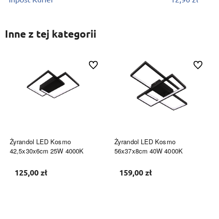
Inne z tej kategorii
Do ulubionych
Do ulubi
Żyrandol LED Kosmo
Żyrandol LED Kosmo
42,5x30x6cm 25W 4000K
56x37x8cm 40W 4000K
125,00 zł
159,00 zł
Do koszyka
Do koszyka