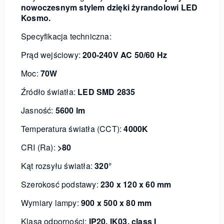
nowoczesnym stylem dzięki żyrandolowi LED
Kosmo.
Specyfikacja techniczna:
Prąd wejściowy:
200-240V AC 50/60 Hz
Moc:
70W
Źródło światła:
LED SMD 2835
Jasność:
5600 lm
Temperatura światła (CCT):
4000K
CRI (Ra):
>80
Kąt rozsyłu światła:
320°
Szerokosć podstawy:
230 x 120 x 60 mm
Wymiary lampy:
900 x 500 x 80 mm
Klasa odporności:
IP20, IK03, class I