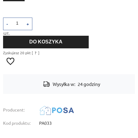
-
+
szt.
DO KOSZYKA
Zyskujesz
20
pkt [
?
]
Wysyłka w:
24 godziny
Producent:
Kod produktu:
PA033