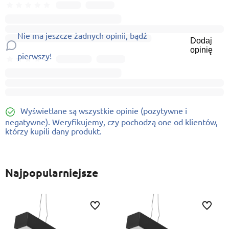
Nie ma jeszcze żadnych opinii, bądź
Dodaj
opinię
pierwszy!
Wyświetlane są wszystkie opinie (pozytywne i
negatywne). Weryfikujemy, czy pochodzą one od klientów,
którzy kupili dany produkt.
Najpopularniejsze
ionych
Do ulubionych
Do ulubi