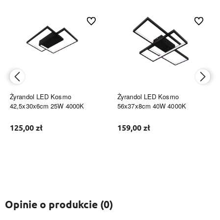
ionych
Do ulubionych
Do ulubi
Żyrandol LED Kosmo
Żyrandol LED Kosmo
42,5x30x6cm 25W 4000K
56x37x8cm 40W 4000K
125,00 zł
159,00 zł
Do koszyka
Do koszyka
Opinie o produkcie (0)