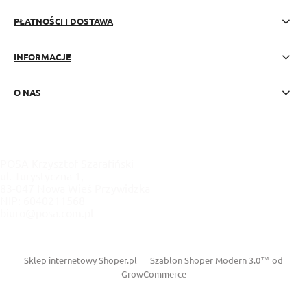
PŁATNOŚCI I DOSTAWA
INFORMACJE
O NAS
POSA Krzysztof Szarafiński
ul. Turystyczna 1,
83-047 Nowa Wieś Przywidzka
NIP: 6040211568
biuro@posa.com.pl
Sklep internetowy Shoper.pl
Szablon Shoper Modern 3.0™
od
GrowCommerce