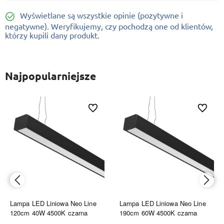
Wyświetlane są wszystkie opinie (pozytywne i
negatywne). Weryfikujemy, czy pochodzą one od klientów,
którzy kupili dany produkt.
Najpopularniejsze
ionych
Do ulubionych
Do ulubi
Lampa LED Liniowa Neo Line
Lampa LED Liniowa Neo Line
120cm 40W 4500K czarna
190cm 60W 4500K czarna