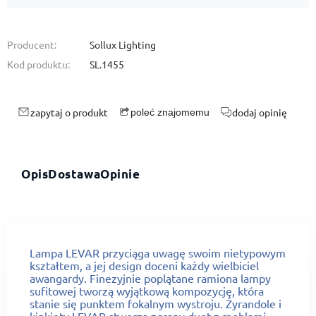
Producent:
Sollux Lighting
Kod produktu:
SL.1455
zapytaj o produkt
dodaj opinię
poleć znajomemu
Opis
Dostawa
Opinie
Lampa LEVAR przyciąga uwagę swoim nietypowym
kształtem, a jej design doceni każdy wielbiciel
awangardy. Finezyjnie poplątane ramiona lampy
sufitowej tworzą wyjątkową kompozycję, która
stanie się punktem fokalnym wystroju. Żyrandole i
kinkiety LEVAR stworzą zgrany duet z meblami