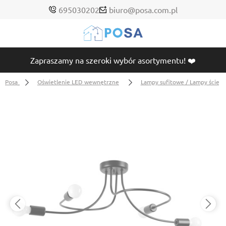
695030202
biuro@posa.com.pl
Zapraszamy na szeroki wybór asortymentu! ❤️
Posa
Oświetlenie LED wewnętrzne
Lampy sufitowe / Lampy ścien