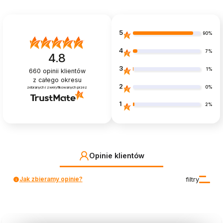
5
90%
4
7%
4.8
3
1%
660
opinii klientów
z całego okresu
2
0%
zebranych i zweryfikowanych przez
1
2%
Opinie klientów
Jak zbieramy opinie?
filtry