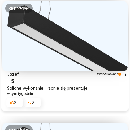
podgląd
Jozef
zweryfikowano
5
Solidne wykonaniei i ładnie się prezentuje
w tym tygodniu
0
0
podgląd