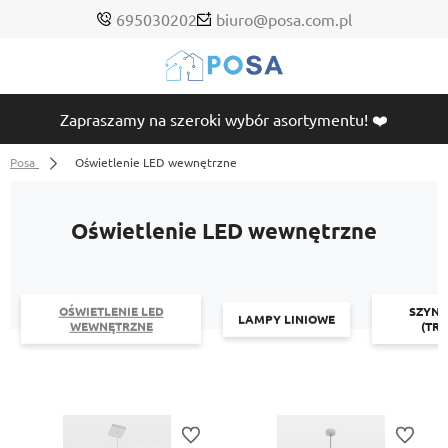
695030202
biuro@posa.com.pl
Zapraszamy na szeroki wybór asortymentu! ❤️
Posa
Oświetlenie LED wewnętrzne
Oświetlenie LED wewnętrzne
OŚWIETLENIE LED
SZYN
LAMPY LINIOWE
WEWNĘTRZNE
(TR
Do ulubionych
Do ulubi