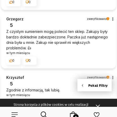
0
0
Grzegorz
zweryfikowano
5
Z czystym sumieniem mogę polecić ten sklep. Zakupy były
bardzo dokładnie zabezpieczone. Paczka już następnego
dnia była u mnie. Zakup nie sprawił mi większych
problemów. 👍️
w tym miesiącu
0
0
Krzysztof
zweryfikowano
5
Zgodnie z informacją, tak lubię.
w tym miesiącu
0
0
Strona korzysta z plików cookies w celu realizacji
usług i zgodnie z
Polityką Plików Cookies
. Możesz
określić warunki przechowywania lub dostępu do