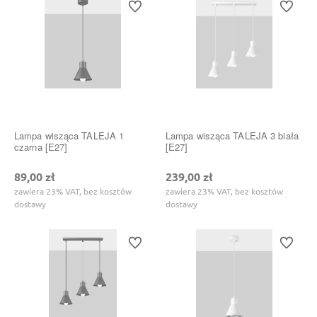
Do ulubionych
Do ulubi
Lampa wisząca TALEJA 1
Lampa wisząca TALEJA 3 biała
czarna [E27]
[E27]
89,00 zł
239,00 zł
zawiera 23% VAT, bez kosztów
zawiera 23% VAT, bez kosztów
dostawy
dostawy
Do ulubionych
Do ulubi