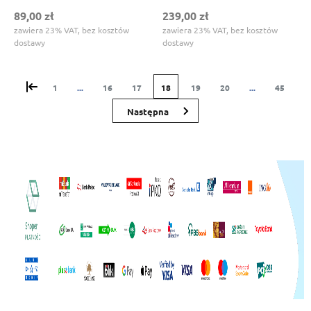
89,00 zł
239,00 zł
zawiera 23% VAT, bez kosztów
zawiera 23% VAT, bez kosztów
dostawy
dostawy
«
1
...
16
17
18
19
20
...
45
»