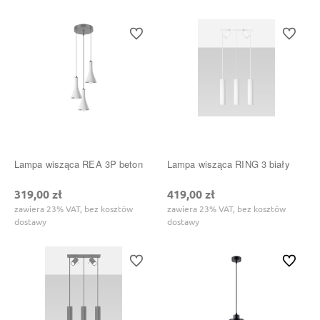
Do ulubionych
Do ulubi
Lampa wisząca REA 3P beton
Lampa wisząca RING 3 biały
319,00 zł
419,00 zł
zawiera 23% VAT, bez kosztów
zawiera 23% VAT, bez kosztów
dostawy
dostawy
Do ulubionych
Do ulubi