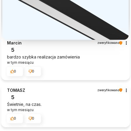
Marcin
zweryfikowano
5
bardzo szybka realizacja zamówienia
w tym miesiącu
0
0
TOMASZ
zweryfikowano
5
Świetnie, na czas.
w tym miesiącu
0
0