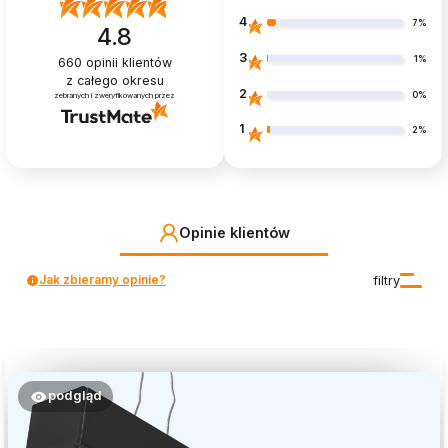
4
7%
4.8
3
1%
660
opinii klientów
z całego okresu
2
0%
zebranych i zweryfikowanych przez
1
2%
Opinie klientów
Jak zbieramy opinie?
filtry
podgląd