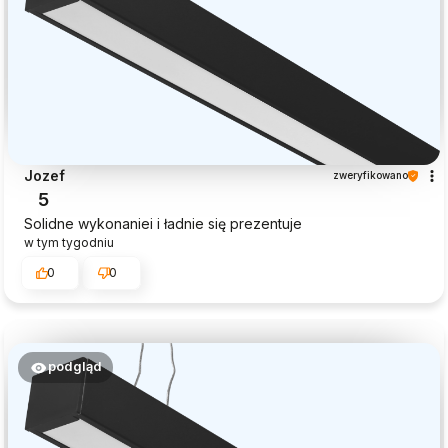
Jozef
zweryfikowano
5
Solidne wykonaniei i ładnie się prezentuje
w tym tygodniu
0
0
podgląd