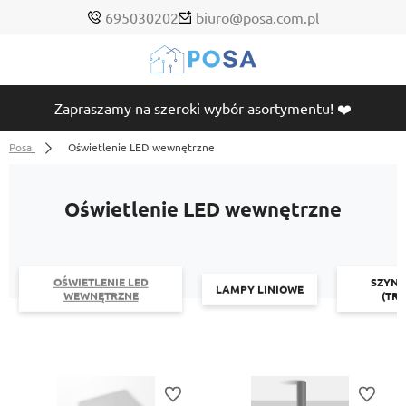
695030202
biuro@posa.com.pl
Zapraszamy na szeroki wybór asortymentu! ❤️
Posa
Oświetlenie LED wewnętrzne
Oświetlenie LED wewnętrzne
OŚWIETLENIE LED
SZYN
LAMPY LINIOWE
WEWNĘTRZNE
(TR
Do ulubionych
Do ulubi