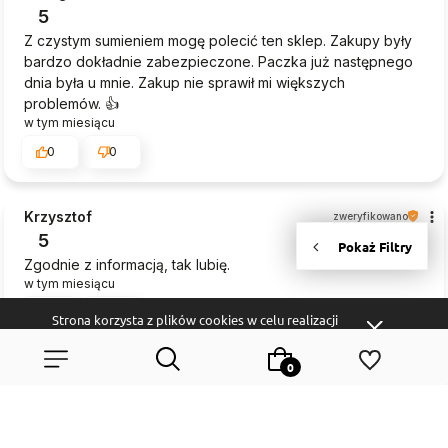
5
Z czystym sumieniem mogę polecić ten sklep. Zakupy były
bardzo dokładnie zabezpieczone. Paczka już następnego
dnia była u mnie. Zakup nie sprawił mi większych
problemów. 👍️
w tym miesiącu
0
0
Krzysztof
zweryfikowano
5
Zgodnie z informacją, tak lubię.
w tym miesiącu
0
0
Strona korzysta z plików cookies w celu realizacji
usług i zgodnie z
Polityką Plików Cookies
. Możesz
określić warunki przechowywania lub dostępu do
plików cookies w Twojej przeglądarce.
podgląd