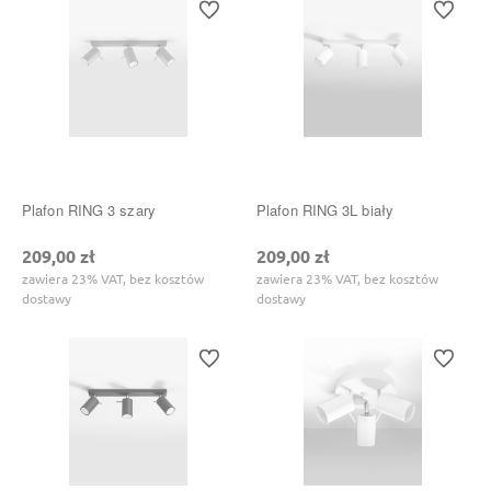
Do ulubionych
Do ulubi
Plafon RING 3 szary
Plafon RING 3L biały
209,00 zł
209,00 zł
zawiera 23% VAT, bez kosztów
zawiera 23% VAT, bez kosztów
dostawy
dostawy
Do ulubionych
Do ulubi