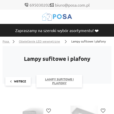
695030202
biuro@posa.com.pl
Zapraszamy na szeroki wybór asortymentu! ❤️
Posa
Oświetlenie LED wewnętrzne
Lampy sufitowe i plafony
Lampy sufitowe i plafony
LAMPY SUFITOWE I
WSTECZ
PLAFONY
Do ulubionych
Do ulubi