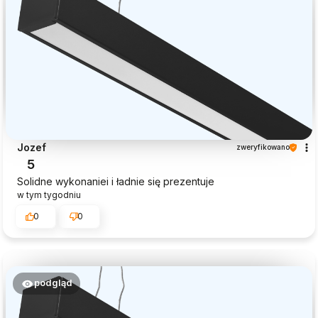
Jozef
zweryfikowano
5
Solidne wykonaniei i ładnie się prezentuje
w tym tygodniu
0
0
podgląd