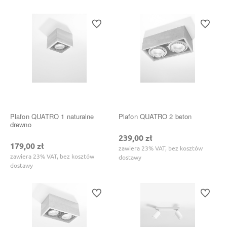
Do ulubionych
Do ulubi
Plafon QUATRO 1 naturalne
Plafon QUATRO 2 beton
drewno
239,00 zł
179,00 zł
zawiera 23% VAT, bez kosztów
zawiera 23% VAT, bez kosztów
dostawy
dostawy
Do ulubionych
Do ulubi