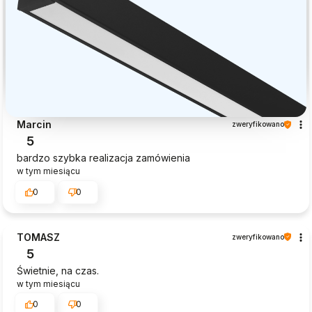
Marcin
zweryfikowano
5
bardzo szybka realizacja zamówienia
w tym miesiącu
0
0
TOMASZ
zweryfikowano
5
Świetnie, na czas.
w tym miesiącu
0
0