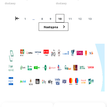
dostawy
dostawy
«
1
...
8
9
10
11
12
13
»