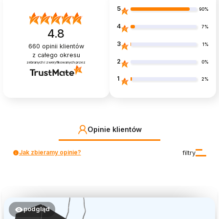
5
90%
4
7%
4.8
3
1%
660
opinii klientów
z całego okresu
2
0%
zebranych i zweryfikowanych przez
1
2%
Opinie klientów
Jak zbieramy opinie?
filtry
podgląd