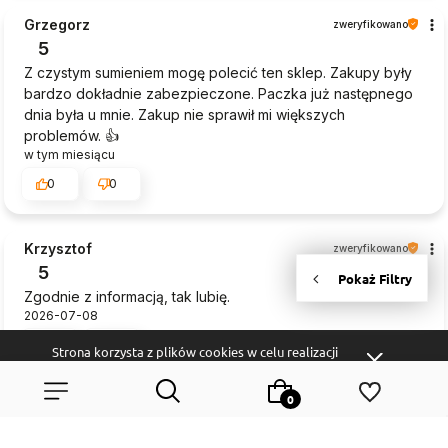
Grzegorz
zweryfikowano
5
Z czystym sumieniem mogę polecić ten sklep. Zakupy były
bardzo dokładnie zabezpieczone. Paczka już następnego
dnia była u mnie. Zakup nie sprawił mi większych
problemów. 👍️
w tym miesiącu
0
0
Krzysztof
zweryfikowano
5
Zgodnie z informacją, tak lubię.
2026-07-08
0
0
Strona korzysta z plików cookies w celu realizacji
usług i zgodnie z
Polityką Plików Cookies
. Możesz
określić warunki przechowywania lub dostępu do
plików cookies w Twojej przeglądarce.
podgląd